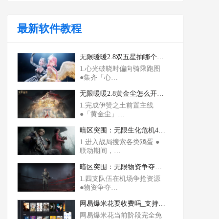
最新软件教程
无限暖暖2.8双五星抽哪个_心光破晓时和白夜长旋舞怎么选
1.心光破晓时偏向骑乘跑图
●集齐「心…
无限暖暖2.8黄金尘怎么开启_咏赞黄昏怎么获得
1.完成伊赞之土前置主线
●「黄金尘」…
暗区突围：无限生化危机4联动怎么玩_奖励有哪些
1.进入战局搜索各类鸡蛋 ●
联动期间，…
暗区突围：无限物资争夺战怎么玩_怎么存收益
1.四支队伍在机场争抢资源
●物资争夺…
网易爆米花要收费吗_支持nas使用吗
网易爆米花当前阶段完全免