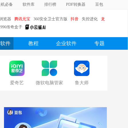
装机必备
软件库
排行榜
PDF转换器
豆包
0浏览器
腾讯元宝
360安全卫士官方版
抖音
失控进化
龙
996传奇盒子
c软件
教程
企业软件
专题
爱奇艺
微软电脑管家
鲁大师