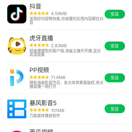
抖音
4.59MB
安装
发现好内容畅快看,你需要的实用内容都在抖
音
虎牙直播
2.83MB
安装
轻量便捷型的客户端,海量主播齐开播,蓝光
高清观看
PP视频
71.6MB
安装
拥有海量影视节目、各大体育赛事版权,将点
播直播一网打尽
暴风影音5
安装
101MB
万能媒体播放软件