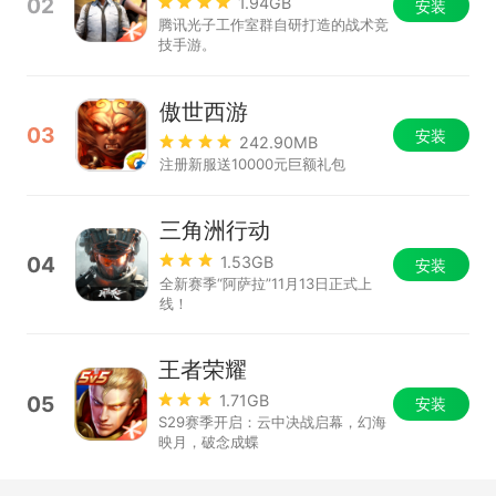
02
1.94GB
安装
腾讯光子工作室群自研打造的战术竞
技手游。
傲世西游
03
安装
242.90MB
注册新服送10000元巨额礼包
三角洲行动
04
1.53GB
安装
全新赛季“阿萨拉”11月13日正式上
线！
王者荣耀
05
1.71GB
安装
S29赛季开启：云中决战启幕，幻海
映月，破念成蝶