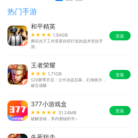
热门手游
和平精英
1.94GB
安装
腾讯光子工作室群自研打造的战术竞技手
游。
王者荣耀
1.71GB
安装
S29赛季开启：云中决战启幕，幻海映月，
破念成蝶
377小游戏盒
安装
31.24MB
破解游戏，享内测福利号~
生死狙击