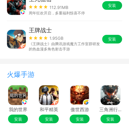
安装
112.91MB
周年狂欢开启，多重福利惊喜不停
王牌战士
1.95GB
安装
《王牌战士》由腾讯游戏魔方工作室群研发
的热血漫多角色射击手游
火爆手游
我的世界
和平精英
傲世西游
三角洲行动
安装
安装
安装
安装