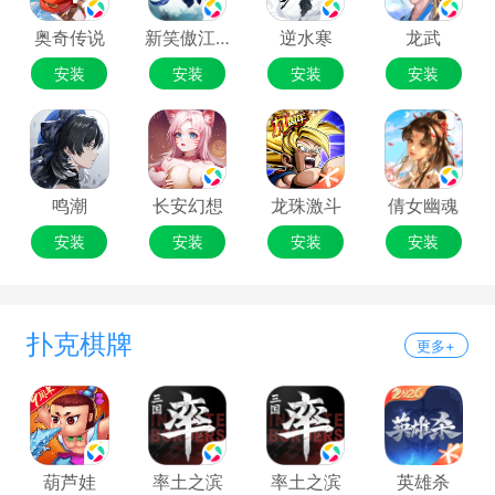
奥奇传说
新笑傲江湖
逆水寒
龙武
安装
安装
安装
安装
鸣潮
长安幻想
龙珠激斗
倩女幽魂
安装
安装
安装
安装
扑克棋牌
更多+
葫芦娃
率土之滨
率土之滨
英雄杀