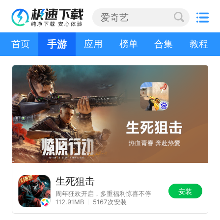
首页
手游
应用
榜单
合集
教程
生死狙击
安装
周年狂欢开启，多重福利惊喜不停
112.91MB
5167次安装