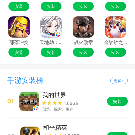
安装
安装
安装
安装
部落冲突
天地劫：幽城再临
战火勋章
金铲铲之战
安装
安装
安装
安装
手游安装榜
更多+
我的世界
01
安装
1.66GB
创造、探索、生存
和平精英