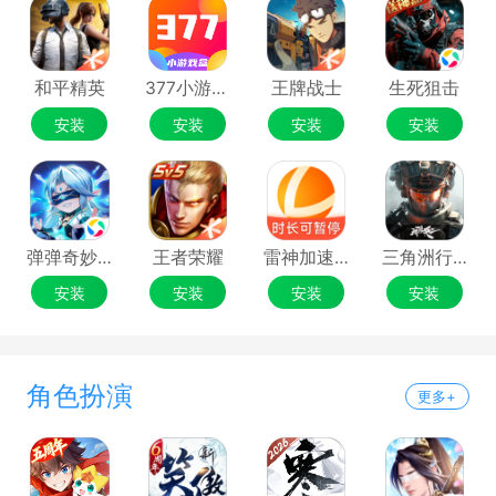
和平精英
377小游戏盒
王牌战士
生死狙击
安装
安装
安装
安装
弹弹奇妙冒险
王者荣耀
雷神加速器
三角洲行动
安装
安装
安装
安装
角色扮演
更多+