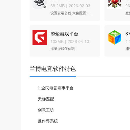
68.2MB
|
2026-02-03
9
设置云端备份,大佬配置一键分享
魔
游聚游戏平台
3
103MB
|
2026-04-10
4.
海量游戏任你玩
兰博电竞软件特色
1.全民电竞赛事平台
天梯匹配
创意工坊
反作弊系统