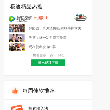
极速精品热推
好团圆：再见渣男!姐妹联手撕前夫
失笑：林一沈月都市爱情
现在就出发 第2季
想看更多，点一下吧
腾讯视频下载
每周佳软推荐
搜狗输入法