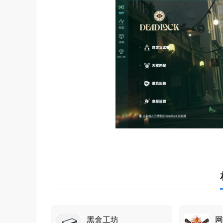
黑盒工坊
网