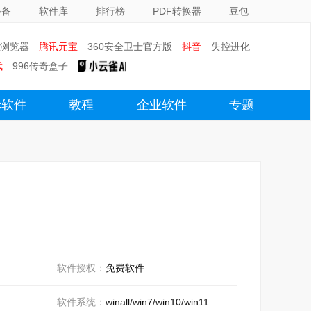
必备
软件库
排行榜
PDF转换器
豆包
0浏览器
腾讯元宝
360安全卫士官方版
抖音
失控进化
武
996传奇盒子
c软件
教程
企业软件
专题
软件授权：
免费软件
软件系统：
winall/win7/win10/win11