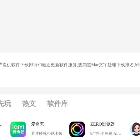
户提供软件下载排行和最近更新软件服务,想知道Mac文字处理下载排名,Ma
先玩
热文
软件库
游戏大厅掼蛋
爱奇艺
ZERO浏览器
看片秒播,拒绝卡顿
0广告·全免费·AI搜索·极简设计