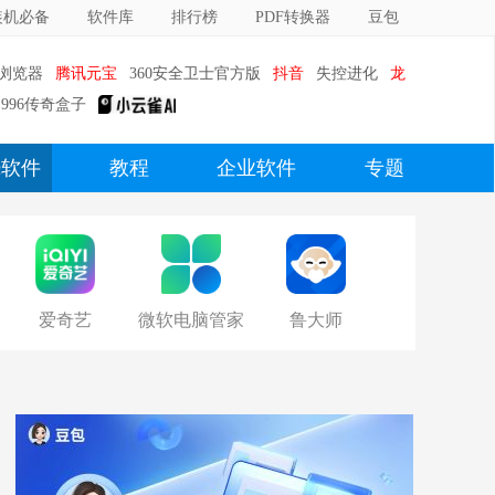
装机必备
软件库
排行榜
PDF转换器
豆包
0浏览器
腾讯元宝
360安全卫士官方版
抖音
失控进化
龙
996传奇盒子
c软件
教程
企业软件
专题
爱奇艺
微软电脑管家
鲁大师