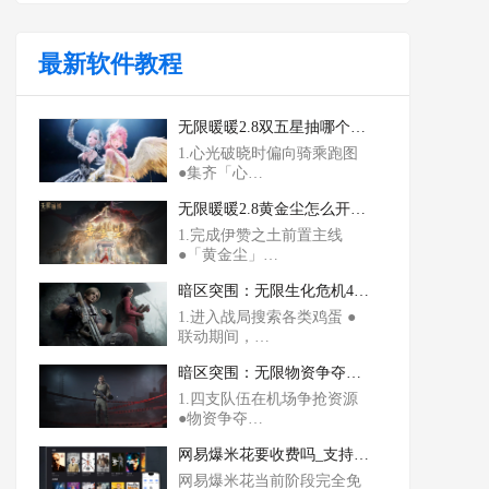
最新软件教程
无限暖暖2.8双五星抽哪个_心光破晓时和白夜长旋舞怎么选
1.心光破晓时偏向骑乘跑图
●集齐「心…
无限暖暖2.8黄金尘怎么开启_咏赞黄昏怎么获得
1.完成伊赞之土前置主线
●「黄金尘」…
暗区突围：无限生化危机4联动怎么玩_奖励有哪些
1.进入战局搜索各类鸡蛋 ●
联动期间，…
暗区突围：无限物资争夺战怎么玩_怎么存收益
1.四支队伍在机场争抢资源
●物资争夺…
网易爆米花要收费吗_支持nas使用吗
网易爆米花当前阶段完全免