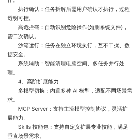
作。
内容创作：根据主题/模版，自动搜集资料并生成
执行确认：任务拆解后需用户确认才执行，过程
完整的PPT。
透明可控。
高危拦截：自动识别危险操作(如删系统文件)，
需二次确认。
沙箱运行：任务在独立环境执行，互不干扰、数
据安全。
系统辅助：智能清理电脑空间、多任务并行处
理。
4、高阶扩展能力
多模型切换：内置多种 AI 模型，适配不同场景需
3、业务数据洞察与自动化响应
求。
●推荐用户：运营、客户成功、管理等需对业务
MCP Server：支持主流模型控制协议，灵活扩
数据做出反应的角色。
展能力。
●能力描述：将业务数据表格/日志交给
Skills 技能包：支持自定义扩展专业技能，满足
WorkBuddy ，自动完成深度分析、提炼问题、总结
垂直场景需求。