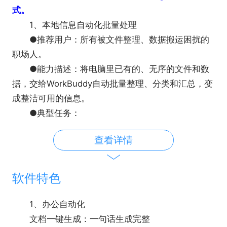
式。
1、本地信息自动化批量处理
●推荐用户：所有被文件整理、数据搬运困扰的
职场人。
●能力描述：将电脑里已有的、无序的文件和数
据，交给WorkBuddy自动批量整理、分类和汇总，变
成整洁可用的信息。
●典型任务：
数据处理：对现有Excel批量清洗杂乱数据、自动
查看详情
分类生成统计报表、跨表格数据匹配与整合，并一键
导出可视化图表。
票据处理：从本地多格式发票中提取信息，生成
软件特色
报销表。
文件归档：自动整理杂乱的下载文件夹。
1、办公自动化
文档一键生成：一句话生成完整