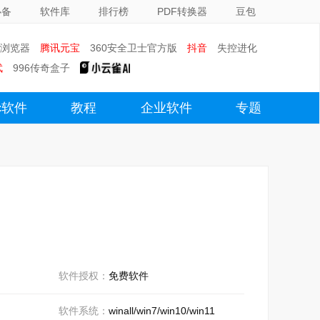
必备
软件库
排行榜
PDF转换器
豆包
0浏览器
腾讯元宝
360安全卫士官方版
抖音
失控进化
武
996传奇盒子
c软件
教程
企业软件
专题
软件授权：
免费软件
软件系统：
winall/win7/win10/win11