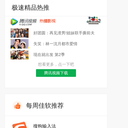
极速精品热推
好团圆：再见渣男!姐妹联手撕前夫
失笑：林一沈月都市爱情
现在就出发 第2季
想看更多，点一下吧
腾讯视频下载
每周佳软推荐
搜狗输入法