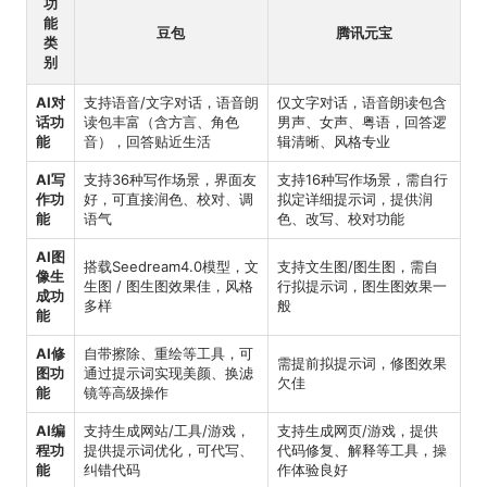
功
能
豆包
腾讯元宝
类
别
AI对
支持语音/文字对话，语音朗
仅文字对话，语音朗读包含
话功
读包丰富（含方言、角色
男声、女声、粤语，回答逻
能
音），回答贴近生活
辑清晰、风格专业
AI写
支持36种写作场景，界面友
支持16种写作场景，需自行
作功
好，可直接润色、校对、调
拟定详细提示词，提供润
能
语气
色、改写、校对功能
AI图
搭载Seedream4.0模型，文
支持文生图/图生图，需自
像生
生图 / 图生图效果佳，风格
行拟提示词，图生图效果一
成功
多样
般
能
AI修
自带擦除、重绘等工具，可
需提前拟提示词，修图效果
图功
通过提示词实现美颜、换滤
欠佳
能
镜等高级操作
AI编
支持生成网站/工具/游戏，
支持生成网页/游戏，提供
程功
提供提示词优化，可代写、
代码修复、解释等工具，操
能
纠错代码
作体验良好