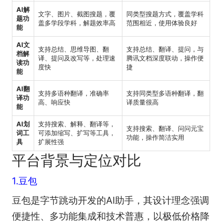
AI解
文字、图片、截图搜题，覆
同类型搜题方式，覆盖学科
题功
盖多学段学科，解题效率高
范围相近，使用体验良好
能
AI文
支持总结、思维导图、翻
支持总结、翻译、提问，与
档解
译、提问及改写等，处理速
腾讯文档深度联动，操作便
读功
度快
捷
能
AI翻
支持多语种翻译，准确率
支持同类型多语种翻译，翻
译功
高、响应快
译质量很高
能
AI划
支持搜索、解释、翻译等，
支持搜索、翻译、问问元宝
词工
可添加缩写、扩写等工具，
功能，操作简洁实用
具
扩展性强
平台背景与定位对比
1.豆包
豆包是字节跳动开发的AI助手，其设计理念强调
便捷性、多功能集成和技术普惠，以极低价格降