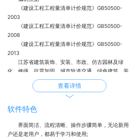
《建设工程工程量清单计价规范》GB50500-
2003
《建设工程工程量清单计价规范》GB50500-
2008
《建设工程工程量清单计价规范》GB50500-
2013
江苏省建筑装饰、安装、市政、仿古园林及绿
化、修缮、抗震加固、城市轨道交通、绿色建筑、装
配式混凝土建筑、市政设施养护管理维修、城市园林
查看详情
绿化养护管理、城市地下综合管廊等专业计价表
《江苏省2014年建设工程费用定额》、《省住房
城乡建设厅关于建筑业实施营改增后江苏省建设工程
软件特色
计价依据调整的通知》等各地、市相关造价规定
界面简洁、流程清晰、操作步骤简单，无论新用
户还是老用户，都易于学习和使用;