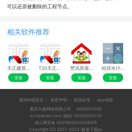
可以还原被删除的工程节点。
相关软件推荐
天正建筑TArch
T20天正暖通软件
梵讯房屋管理系统
给排水计算器
安装
安装
安装
安装
返回M端首页
-
免责声明
-
投诉处理
-
app地图
重庆天极网络有限公司
4000615585
m.mydown.com 渝B2-20030003-61
渝公网安备 50019002500384号
Copyright (C) 2017-2023-极速下载pc