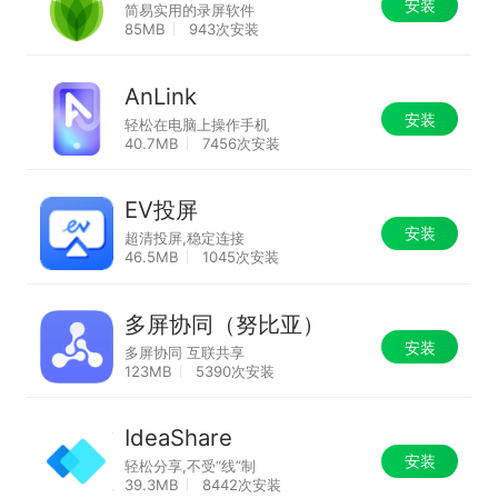
安装
简易实用的录屏软件
85MB
943次安装
AnLink
安装
轻松在电脑上操作手机
40.7MB
7456次安装
EV投屏
安装
超清投屏,稳定连接
46.5MB
1045次安装
多屏协同（努比亚）
安装
多屏协同 互联共享
123MB
5390次安装
IdeaShare
安装
轻松分享,不受“线”制
39.3MB
8442次安装