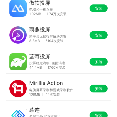
傲软投屏
安装
电脑和手机互投
1.92MB
1.74万次安装
雨燕投屏
安装
跨平台无线投屏解决方案
8.3MB
5194次安装
蓝莓投屏
安装
投屏稳定流畅, 画面清晰
44.4MB
1760次安装
Mirillis Action
安装
电脑屏幕录制和游戏录制软件
108MB
14次安装
幕连
安装
多屏互动,尽在幕连！