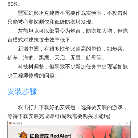
80%。
有任务关，是两派阵营的敌人;玩家只可以在遭遇战模
盟军幻影坦克建造不需要作战实验室，不攻击时
式中使用尤里 (但也有玩家制作尤里任务)。资料片对
只能被心灵探测仪和低级防御塔发现。
游戏图像略做了改进。
灰熊坦克可以部署变为炮台，防御加大增，但炮
台模式对建筑攻击效率低下。
新增中国，有很多性价比超高的单位，如步兵、
矿车、海豹、黑鹰、天启、无畏、航母等。
科技树调整，但导致不少新加任务中出现诸如缺
少工程师修桥的问题。
安装步骤
游戏背景为1950的一个平行世界，在这个世界
双击打开下载好的安装包，选择要安装的游戏，
中，爱因斯坦制造了时间机器，回到1924的兰兹伯
等待下载安装完成即可(游戏需要购买才能玩)
格，与希特勒相遇，但由于不同时间的人不能接触，
造成了希特勒在该时间线的消失。自此苏俄顺利坐