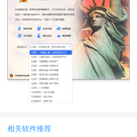
大，与西方世界在欧非大陆上争雄。武器、人物设定
多取材于第二次世界大战。
再说下后面的剧情：《红色警戒2：尤里的复
仇》是《命令与征服：红色警戒2》的资料片，于
2001年8月30日发行，该作增加了尤里阵营，接续
《命令与征服：红色警戒》盟军结局，讲述了爱因斯
坦杀死希特勒后，苏联与盟军开战的故事。故事大概
相关软件推荐
是尤里在逃脱盟国抓捕后，启动了大战期间悄悄搭建