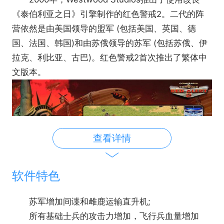
《泰伯利亚之日》引擎制作的红色警戒2。二代的阵
营依然是由美国领导的盟军 (包括美国、英国、德
国、法国、韩国)和由苏俄领导的苏军 (包括苏俄、伊
拉克、利比亚、古巴)。红色警戒2首次推出了繁体中
文版本。
查看详情
软件特色
苏军增加间谍和雌鹿运输直升机;
2001年，红色警戒2的资料片《尤里的复仇》发
所有基础士兵的攻击力增加，飞行兵血量增加
售。资料片中增加了新阵营——尤里，但尤里阵营没