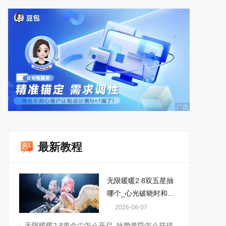
最新教程
无限暖暖2.8双五星抽
哪个_心光破晓时和白
夜长旋舞怎么选
2026-08-07
无限暖暖2.8黄金尘怎么开启_咏赞黄昏怎么获得