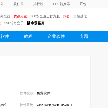
必备
软件库
排行榜
PDF转换器
豆包
0浏览器
腾讯元宝
360安全卫士官方版
抖音
失控进化
武
996传奇盒子
c软件
教程
企业软件
专题
软件授权：
免费软件
游戏
软件系统：
winall/win7/win10/win11