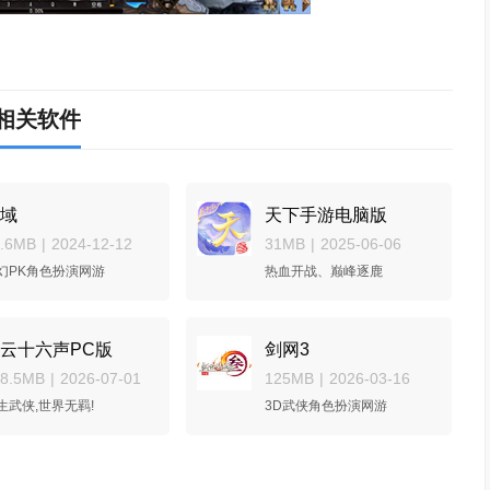
相关软件
域
天下手游电脑版
1.6MB
|
2024-12-12
31MB
|
2025-06-06
幻PK角色扮演网游
热血开战、巅峰逐鹿
云十六声PC版
剑网3
48.5MB
|
2026-07-01
125MB
|
2026-03-16
生武侠,世界无羁!
3D武侠角色扮演网游