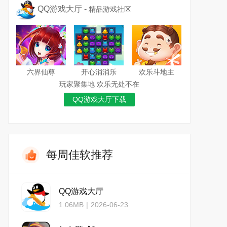
QQ游戏大厅 -
精品游戏社区
六界仙尊
开心消消乐
欢乐斗地主
玩家聚集地 欢乐无处不在
QQ游戏大厅下载
每周佳软推荐
QQ游戏大厅
1.06MB
|
2026-06-23