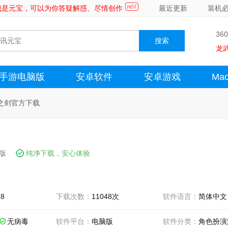
～我是元宝，可以为你答疑解惑、尽情创作
最近更新
装机
36
龙
手游电脑版
安卓软件
安卓游戏
Ma
之剑官方下载
方版
纯净下载，安心体验
18
下载次数：
11048次
软件语言：
简体中文
无病毒
软件平台：
电脑版
软件分类：
角色扮演