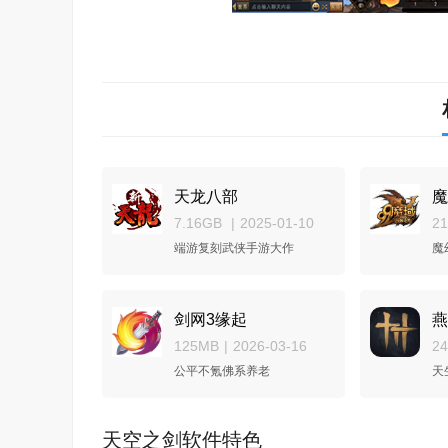
天龙八部
魔
7.16GB
|
2025-01-10
2
端游复刻武侠手游大作
魔
剑网3缘起
燕
125MB
|
2026-03-16
2
公平不氪佛系养老
天
天空之剑软件特色