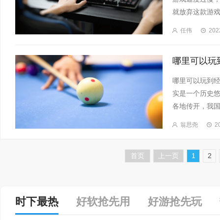
就放弃这款游戏
任伟
202
哪里可以玩到
实是一个历史
各地传开，我国
翁思尧
2
首页
上一页
1
2
时下最热
好软抢先用
好游抢先玩