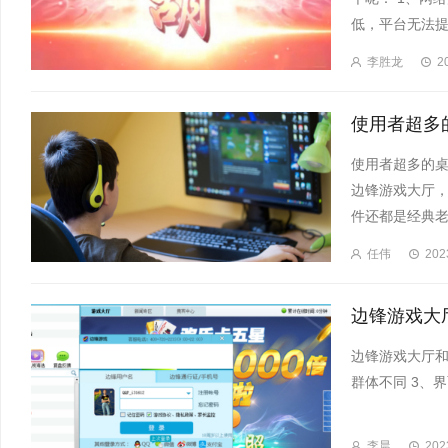
低，平台无法提供
李胜龙
2
使用者超多的桌
边锋游戏大厅，
件还都是经典老
任伟
202
边锋游戏大厅和
群体不同 3、
李晨
202