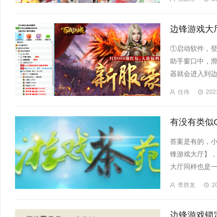
①启动软件，
助手窗口中，
器就会进入到边
任伟
202
答案是有的，
锋游戏大厅】，
大厅同样也是一
李胜龙
2