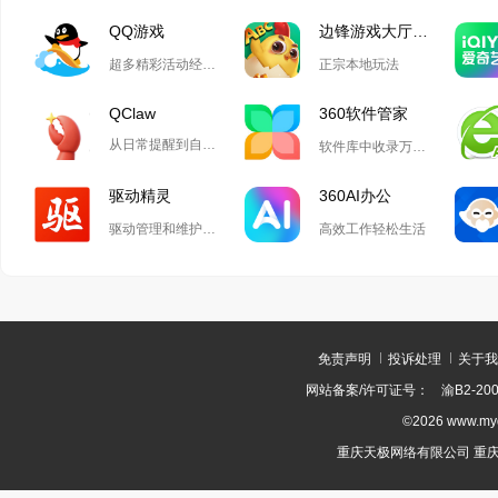
QQ游戏
边锋游戏大厅掼蛋
超多精彩活动经典玩法尽在QQ游戏
正宗本地玩法
QClaw
360软件管家
从日常提醒到自动化开发,Qclaw解锁无限可能
软件库中收录万款正版软件
驱动精灵
360AI办公
驱动管理和维护工具
高效工作轻松生活
免责声明
投诉处理
关于我
网站备案/许可证号：
渝B2-200
©2026 www.m
重庆天极网络有限公司 重庆