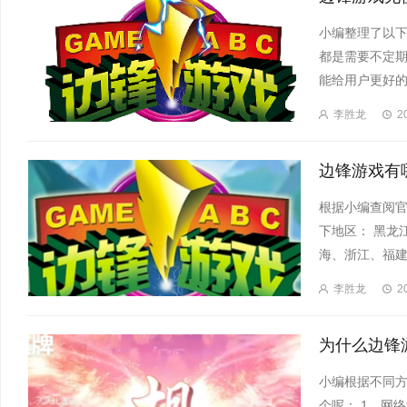
小编整理了以下
都是需要不定期
能给用户更好的体
李胜龙
2
根据小编查阅
下地区： 黑龙
海、浙江、福建
李胜龙
2
小编根据不同
个呢： 1、网