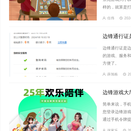
样的，就算是打
任伟
202
边锋通行证
边锋通行证是
的游戏、服务
方便了。
薛旭栋
2
简单来说，手
您登录边锋游
通过手机令牌提
张家乐
2