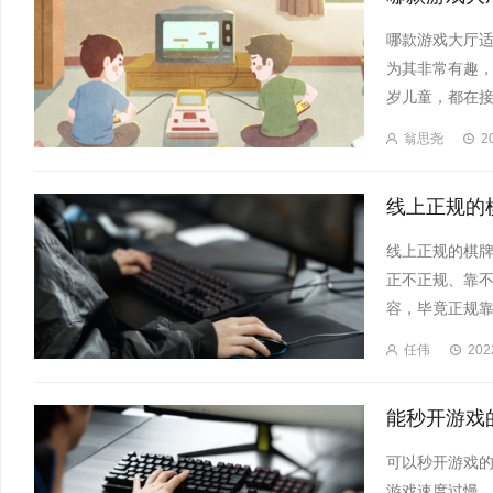
哪款游戏大厅
为其非常有趣，
岁儿童，都在接
翁思尧
2
线上正规的棋
正不正规、靠
容，毕竟正规靠
任伟
202
可以秒开游戏
游戏速度过慢