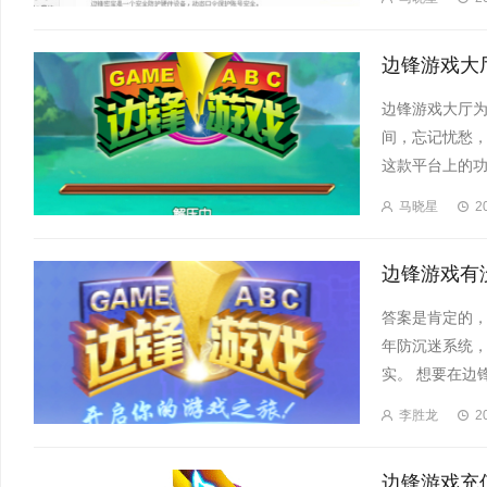
边锋游戏大厅
间，忘记忧愁
这款平台上的功
马晓星
2
答案是肯定的
年防沉迷系统
实。 想要在边锋
李胜龙
2