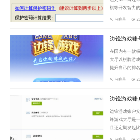
棋等开发智力的
马晓星
2
在国内有一款
大厅以棋牌游
提升自己的排名
马晓星
2
边锋游戏账
边锋游戏账户
锋游戏大厅是
且还定期发起比
马晓星
2