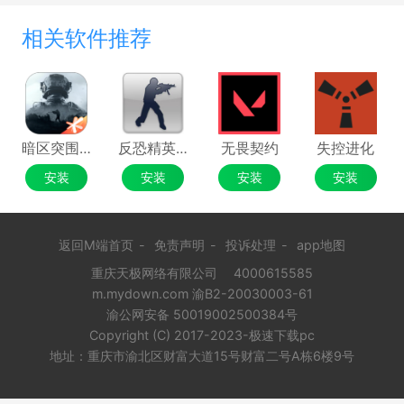
相关软件推荐
更多更新内容请去游戏官网或者游戏内查看。
暗区突围：无限
反恐精英CS1.6
无畏契约
失控进化
游戏玩法
安装
安装
安装
安装
1、经典猎场模式
运用多种枪械与技能应对尸群，驾驶机甲对战
BOSS，在战斗中与队友共同进退，突破丧尸的阻
返回M端首页
-
免责声明
-
投诉处理
-
app地图
挠，寻找拯救世界的一线生机!
重庆天极网络有限公司
4000615585
m.mydown.com 渝B2-20030003-61
渝公网安备 50019002500384号
Copyright (C) 2017-2023-极速下载pc
地址：重庆市渝北区财富大道15号财富二号A栋6楼9号