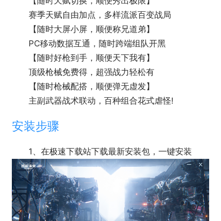
【随时天赋切换，顺便秀出极限】
金之城专属卡牌、S3传说枪械及其蓝图、史诗武器、
赛季天赋自由加点，多样流派百变战局
S3钛金跃迁秘藏、焕形芯核等资源。
【随时大屏小屏，顺便称兄道弟】
PC移动数据互通，随时跨端组队开黑
【随时好枪到手，顺便天下我有】
顶级枪械免费得，超强战力轻松有
【随时枪械配搭，顺便弹无虚发】
主副武器战术联动，百种组合花式虐怪!
安装步骤
3、新地图：丛林魅影
联盟在南美玛雅遗迹中，发现了藏着病毒原型的
1、在极速下载站下载最新安装包，一键安装
康普尼实验室。联盟派出三支在欧洲战场上有着优秀
表现的小分队，与南美区的高级指挥官缇娜一同深入
死亡丛林，摧毁病毒原型。而一场疯狂的复仇计划，
也在悄然成型......