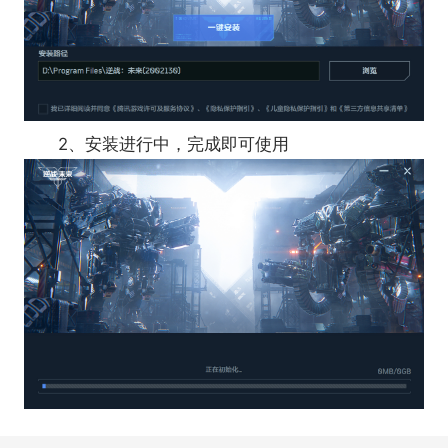
2、安装进行中，完成即可使用
4、丛林魅影掉落详情
●专属近战：黑天使之刃
武器品级：传说
被动技能：提升灼烧类型伤害，提升武器充能速
度。
副本其他概率掉落：传说角色挂饰-狂獠覆面·黑
曜、史诗近战武器-火炬、丛林魅影专属卡牌、S3传
说枪械及其蓝图、史诗武器S3钛金跃迁秘藏、焕形芯
核等资源。