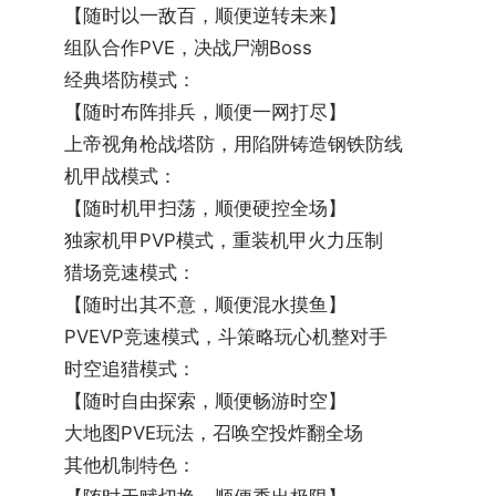
【随时以一敌百，顺便逆转未来】
组队合作PVE，决战尸潮Boss
2、销金之城掉落详情
经典塔防模式：
●专属近战：稳赢之手
【随时布阵排兵，顺便一网打尽】
武器品级：传说
上帝视角枪战塔防，用陷阱铸造钢铁防线
被动技能：提升物理伤害能力，提升暴击伤害。
机甲战模式：
【随时机甲扫荡，顺便硬控全场】
独家机甲PVP模式，重装机甲火力压制
猎场竞速模式：
【随时出其不意，顺便混水摸鱼】
PVEVP竞速模式，斗策略玩心机整对手
时空追猎模式：
【随时自由探索，顺便畅游时空】
大地图PVE玩法，召唤空投炸翻全场
●专属角色：帅杰克
其他机制特色：
副本其他概率掉落：史诗近战武器-狂人电锯、销