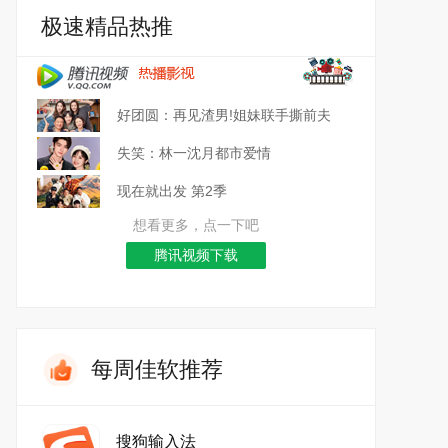
极速精品热推
好团圆：再见渣男!姐妹联手撕前夫
失笑：林一沈月都市爱情
现在就出发 第2季
想看更多，点一下吧
腾讯视频下载
每周佳软推荐
搜狗输入法