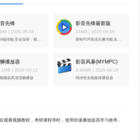
音先锋
影音先锋最新版
4MB
|
2026-08-05
24MB
|
2026-08-05
端到端传输,安全加密；视频硬解加速,边下边播
拥有P2P高清点播功能,实现边下边播边硬解
狮播放器
影音风暴(MYMPC)
6.1MB
|
2026-03-12
3.94MB
|
2025-04-28
K视频超高清流畅播放
纯绿色全能媒体播放器
。在观看视频教程，考研课程等时，使用倍速播放提高学习效率。