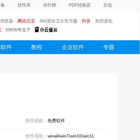
必备
软件库
排行榜
PDF转换器
豆包
0浏览器
腾讯元宝
360安全卫士官方版
抖音
失控进化
武
996传奇盒子
c软件
教程
企业软件
专题
软件授权：
免费软件
软件系统：
winall/win7/win10/win11