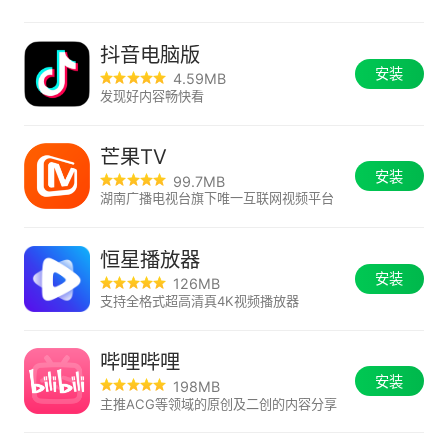
抖音电脑版
安装
4.59MB
发现好内容畅快看
芒果TV
安装
99.7MB
湖南广播电视台旗下唯一互联网视频平台
恒星播放器
安装
126MB
支持全格式超高清真4K视频播放器
哔哩哔哩
安装
198MB
主推ACG等领域的原创及二创的内容分享