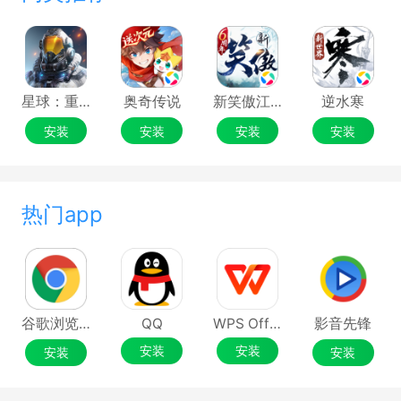
星球：重启
奥奇传说
新笑傲江湖
逆水寒
安装
安装
安装
安装
热门app
谷歌浏览器Google Chrome
QQ
WPS Office
影音先锋
安装
安装
安装
安装