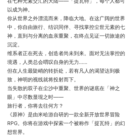
在七种元素交汇的大陆——「提瓦特」，每个人都可
以成为神。
你从世界之外漂流而来，降临大地。在这广阔的世界
中，你自由旅行、结识同伴、寻找掌控尘世元素的七
神，直到与分离的血亲重聚，在终点见证一切旅途的
沉淀。
维系者正在死去，创造者尚未到来。面对无法掌控的
境遇，人类总会喟叹自身的无力……
但在人生最陡峭的转折处，若有凡人的渴望达到极
致，神明的视线就将投射而下。
当失散的双子在尘沙中重聚、世界的谜底在「神之
眼」中尽数显现之时——
旅行者，你将去往何方？
《原神》是由米哈游自研的一款全新开放世界冒险
RPG。你将在游戏中探索一个被称作「提瓦特」的幻
想世界。