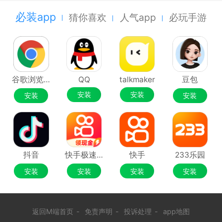
必装app
猜你喜欢
人气app
必玩手游
谷歌浏览器Google Chrome
QQ
talkmaker
豆包
安装
安装
安装
安装
抖音
快手极速版
快手
233乐园
安装
安装
安装
安装
返回M端首页
-
免责声明
-
投诉处理
-
app地图