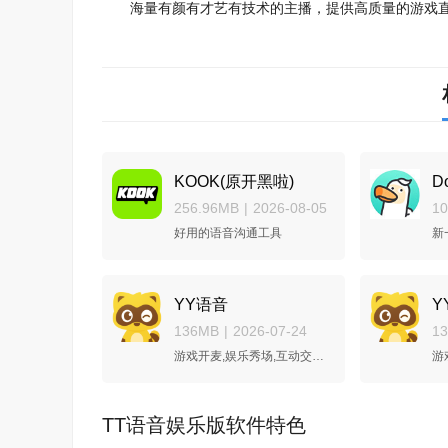
海量有颜有才艺有技术的主播，提供高质量的游戏直
KOOK(原开黑啦)
D
256.96MB
|
2026-08-05
1
好用的语音沟通工具
新
YY语音
Y
136MB
|
2026-07-24
1
游戏开麦,娱乐秀场,互动交友,畅快体验,就在YY
TT语音娱乐版软件特色