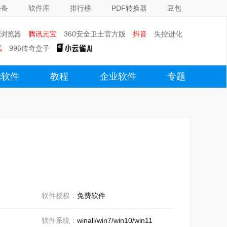
必备
软件库
排行榜
PDF转换器
豆包
0浏览器
腾讯元宝
360安全卫士官方版
抖音
失控进化
武
996传奇盒子
c软件
教程
企业软件
专题
软件授权：
免费软件
软件系统：
winall/win7/win10/win11