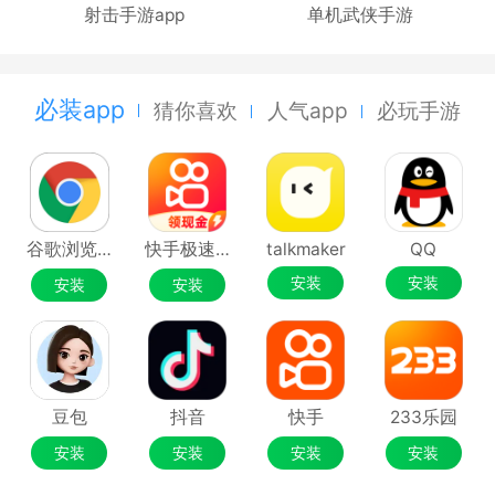
射击手游app
单机武侠手游
必装app
猜你喜欢
人气app
必玩手游
谷歌浏览器Google Chrome
快手极速版
talkmaker
QQ
安装
安装
安装
安装
豆包
抖音
快手
233乐园
安装
安装
安装
安装