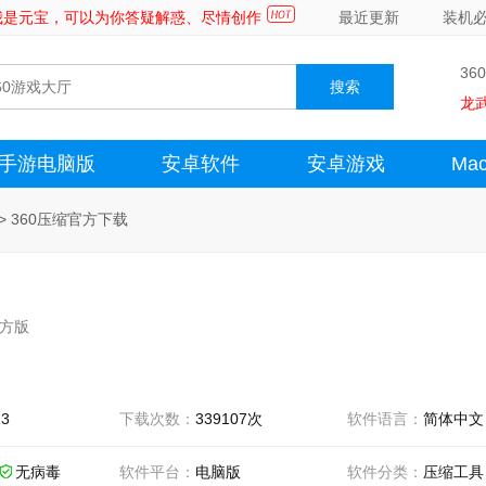
～我是元宝，可以为你答疑解惑、尽情创作
最近更新
装机
36
龙
手游电脑版
安卓软件
安卓游戏
Ma
>
360压缩官方下载
官方版
23
下载次数：
339107次
软件语言：
简体中文
无病毒
软件平台：
电脑版
软件分类：
压缩工具