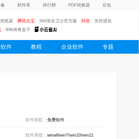
必备
软件库
排行榜
PDF转换器
豆包
0浏览器
腾讯元宝
360安全卫士官方版
抖音
失控进化
武
996传奇盒子
c软件
教程
企业软件
专题
软件授权：
免费软件
软件系统：
winall/win7/win10/win11