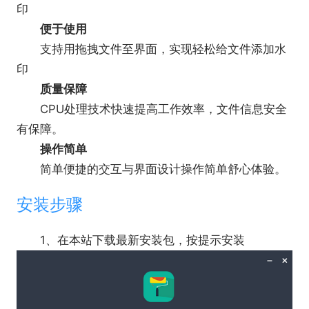
批量处理：支持批量操作，能够同时处理多个文
印
件，提高工作效率。
便于使用
预览效果：实时预览水印效果，确保用户能够准
支持用拖拽文件至界面，实现轻松给文件添加水
确设置水印参数。
印
质量保障
CPU处理技术快速提高工作效率，文件信息安全
有保障。
操作简单
简单便捷的交互与界面设计操作简单舒心体验。
安装步骤
1、在本站下载最新安装包，按提示安装
软件适用场景：
1.版权保护
对于广告等商业作品，添加水印可以标明版权信