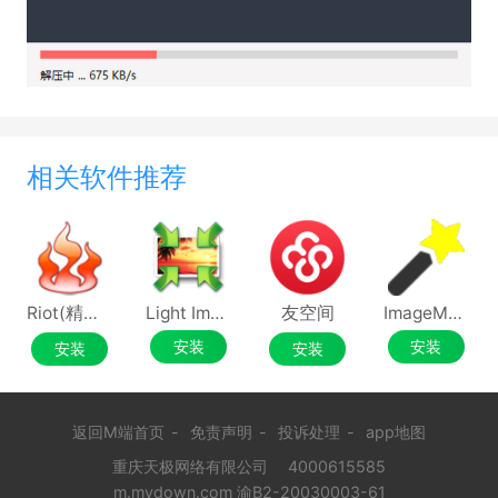
可以在图片、文件或视频上添加时间戳、身份信
息等水印，以确保其完整性和真实性。这对于法律、
调查等场景具有重要意义。
4.品牌宣传
企业可以利用水印技术将公司名称、标志嵌入图
像和视频中，以提高品牌知名度和推广效果。加深观
相关软件推荐
众对品牌的印象。
Riot(精准优化图像大小)
Light Image Resizer
友空间
ImageMagick
安装
安装
安装
安装
返回M端首页
-
免责声明
-
投诉处理
-
app地图
重庆天极网络有限公司
4000615585
m.mydown.com 渝B2-20030003-61