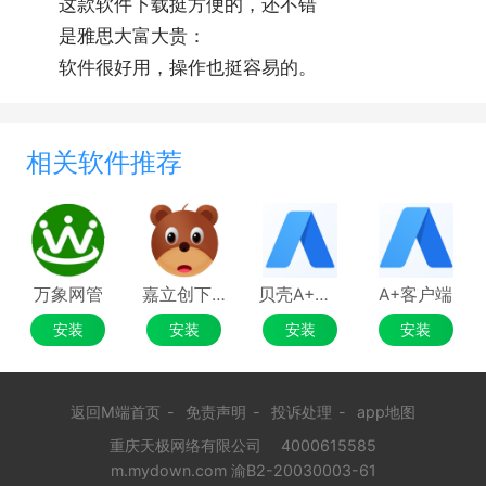
这款软件下载挺方便的，还不错
是雅思大富大贵：
软件很好用，操作也挺容易的。
相关软件推荐
万象网管
嘉立创下单助手
贝壳A+系统
A+客户端
安装
安装
安装
安装
返回M端首页
-
免责声明
-
投诉处理
-
app地图
重庆天极网络有限公司
4000615585
m.mydown.com 渝B2-20030003-61