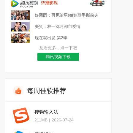
好团圆：再见渣男!姐妹联手撕前夫
失笑：林一沈月都市爱情
现在就出发 第2季
想看更多，点一下吧
腾讯视频下载
每周佳软推荐
搜狗输入法
211MB
|
2026-07-24