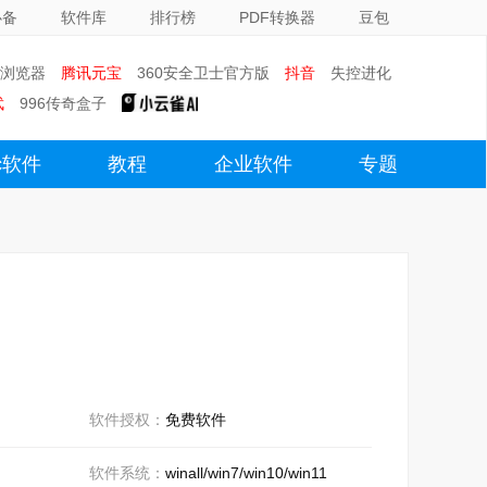
必备
软件库
排行榜
PDF转换器
豆包
0浏览器
腾讯元宝
360安全卫士官方版
抖音
失控进化
武
996传奇盒子
c软件
教程
企业软件
专题
软件授权：
免费软件
软件系统：
winall/win7/win10/win11