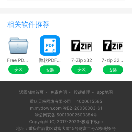
相关软件推荐
Free PDF Compressor
傲软PDF压缩
7-Zip x32
7-zip 32位电脑版
安装
安装
安装
安装
返回M端首页
-
免责声明
-
投诉处理
-
app地图
重庆天极网络有限公司
4000615585
m.mydown.com 渝B2-20030003-61
渝公网安备 50019002500384号
Copyright (C) 2017-2023-极速下载pc
地址：重庆市渝北区财富大道15号财富二号A栋6楼9号