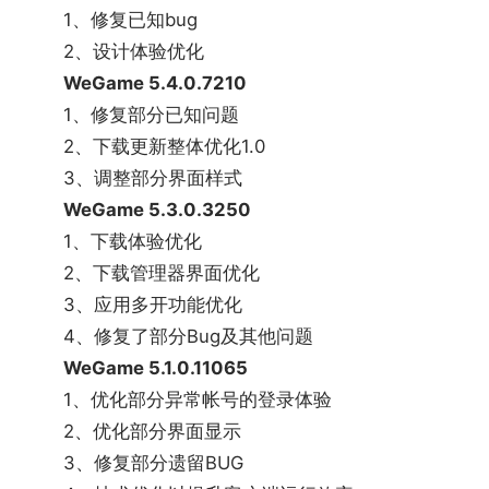
中，运用别具特色的战斗道具与装备，与队友紧密协
1、修复已知bug
作，灵活制定战术，完成各种看似不可能完成的极限
2、设计体验优化
行动。
WeGame 5.4.0.7210
《穿越火线》是一款第一人称射击类(FPS)网络游
1、修复部分已知问题
戏。凭借全新的玩法 ，快节奏的战斗体验，丰富的比
2、下载更新整体优化1.0
赛和活动，自2008年面世以来，迅速风靡全国，人气
3、调整部分界面样式
空前火爆。游戏同时在线人数不断突破新高，成为全
WeGame 5.3.0.3250
球第一的FPS网游!
1、下载体验优化
《地下城与勇士：创新世纪》是一款超人气格斗网游
2、下载管理器界面优化
作品。由韩国Neople开发的，华丽的必杀技、爽快的
3、应用多开功能优化
连击，所有接触过《地下城与勇士：创新世纪》的玩
4、修复了部分Bug及其他问题
家，一定都会被其强烈的街机风格所强烈吸引。《地
WeGame 5.1.0.11065
下城与勇士：创新世纪》通过领先全球十年的技术，
1、优化部分异常帐号的登录体验
完美解决了网络延迟瓶颈，引入全套即时格斗元素，
2、优化部分界面显示
完美再现了动作格斗游戏的精髓，是一款真正的集大
3、修复部分遗留BUG
成的动作网游。以往在各种街机、单机中才可能出现