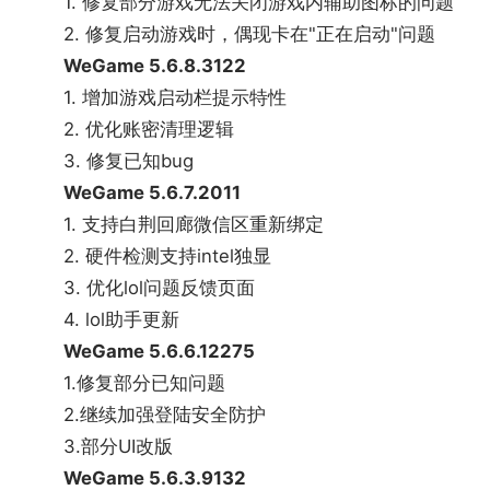
1. 修复部分游戏无法关闭游戏内辅助图标的问题
2. 修复启动游戏时，偶现卡在"正在启动"问题
WeGame 5.6.8.3122
1. 增加游戏启动栏提示特性
2. 优化账密清理逻辑
《无畏契约》(VALORANT)是由拳头游戏研发，
3. 修复已知bug
中国大陆地区由腾讯游戏代理发行的一款以英雄
WeGame 5.6.7.2011
为核心的5V5第一人称战术射击PC游戏。游戏
1. 支持白荆回廊微信区重新绑定
注重技巧和创造性玩法，拥有极强的竞技性与策
2. 硬件检测支持intel独显
3. 优化lol问题反馈页面
略性，战斗节奏激烈，爽快感强，还有丰富多样
4. lol助手更新
的玩法模式。
WeGame 5.6.6.12275
《三角洲行动》是一款由琳琅天上团队研发运营的新
1.修复部分已知问题
一代战术射击品质标杆游戏，作为全球反恐特勤组
2.继续加强登陆安全防护
G.T.I.的精英特战干员，你将前往神秘的阿萨拉大陆，
3.部分UI改版
调查哈夫克公司的非法活动。在这个充满危机的战场
WeGame 5.6.3.9132