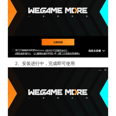
1、游戏商店
发现更多好玩新游戏
2、游戏辅助
游戏好伴侣，轻松变大神
3、游戏直播
你想看的主播这里都有
4、游戏社交
欢乐共享，游戏世界不再孤独
2、安装进行中，完成即可使用
【WeGame最新热门游戏推荐】
《三角洲行动》
《三角洲行动》是一款由琳琅天上团队研发运营的新
一代战术射击品质标杆游戏，作为全球反恐特勤组
G.T.I.的精英特战干员，你将前往神秘的阿萨拉大陆，
调查哈夫克公司的非法活动。在这个充满危机的战场
中，运用别具特色的战斗道具与装备，与队友紧密协