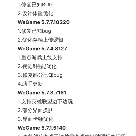
1.修复已知BUG
原味还原08年征途巅峰期版本的所有细节，将勾起兄
2.设计体验优化
弟姐妹们的共同回忆，那是属于大家最青春的时光，
WeGame 5.7.7.10220
最热血的记忆，最温暖的情怀。《08征途》WeGame
1.修复已知bug
联运服预约正在进行中，让我们和曾经并肩作战的兄
2.优化存档上传逻辑
弟们，一起重回征途大家庭，一起领工资，一起打山
WeGame 5.7.4.8127
大王，一起搬砖刺探，曾经我们怀念的美好，将在
1.重点游戏上线支持
《08征途》中重现!
2.视觉&性能优化
【WeGame最高热度游戏排行榜TOP5】
3.修复部分已知bug
《英雄联盟》简称LOL。是由美国RiotGames最新开
4.助手更新
发的3D大型竞技场战网游戏。其主创团队是由实力强
WeGame 5.7.3.7161
劲的DotA-Allstars的核心人物，将DotA经典玩法从对
1.支持英雄联盟边下边玩
战平台延伸到真正的网络游戏世界。
2.部分界面换肤
3.界面卡顿优化
WeGame 5.7.1.5140