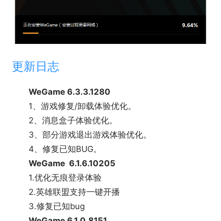
作，灵活制定战术，完成各种看似不可能完成的极限
行动。
更新日志
WeGame 6.3.3.1280
1、游戏修复/卸载体验优化。
2、消息盒子体验优化。
3、部分游戏退出游戏体验优化。
《黑神话：悟空》
4、修复已知BUG。
《黑神话：悟空》是一款以中国神话为背景的动作角
WeGame 6.1.6.10205
色扮演游戏。故事取材于中国古典小说“四大名著”之
1.优化无痕登录体验
一的《西游记》。你将扮演一位“天命人”，为了探寻
2.英雄联盟支持一键开播
昔日传说的真相，踏上一条充满危险与惊奇的西游之
3.修复已知bug
路。
WeGame 6.1.0.8151