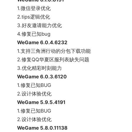
《龙息：神寂》
1.微信登录优化
终于!历经漫长的等待，拨开迷雾，《龙息：神寂》终
2.tips逻辑优化
于能和大家正式见面了!作为一款全新超自由大世界冒
3.好友邀请能力优化
险RPG，这个世界也许会让你感到有点新奇...甚至离
4.修复已知bug
谱
WeGame 6.0.4.6232
《落日山丘》
1.支持三角洲行动的分包下载功能
《落日山丘》是一款绘本风格的叙事解谜游戏，讲述
2.修复QQ华夏区服列表缺失问题
了小说家“Nico”在退伍后的一段旅行故事。玩家扮演
3.优化精彩时刻能力
主角 Nico 乘坐火车前往每一个城市探望昔日的战
WeGame 6.0.3.6120
友，旅途中遇到各式各样的人和事，通过解决途中的
1.修复已知BUG
各种谜题，逐渐体会到生活的百态。当年的战友们过
2.设计体验优化
着各自不一样的人生，重逢后回忆起过去的战争经
WeGame 5.9.5.4191
历，解开当初的战争和 Nico 的过去，渐渐揭示 Nico
1.修复已知BUG
此次旅行的真正用意。
2.设计体验优化
《08征途》
WeGame 5.8.0.11138
无兄弟不征途!由征途原班人马打造的《08征途》原汁