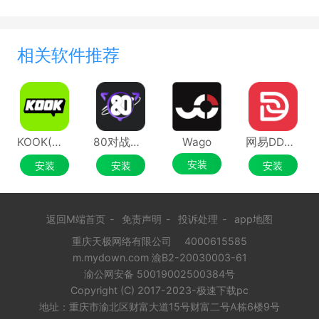
相关软件推荐
KOOK(原开黑啦)
80对战平台
Wago
网易DD平台
安装
安装
安装
安装
返回M端首页
-
免责声明
-
投诉处理
-
app地图
重庆天极网络有限公司
4000615585
m.mydown.com 渝B2-20030003-61
渝公网安备 50019002500384号
Copyright (C) 2017-2023-极速下载pc
地址：重庆市渝北区财富大道15号财富二号A栋6楼9号