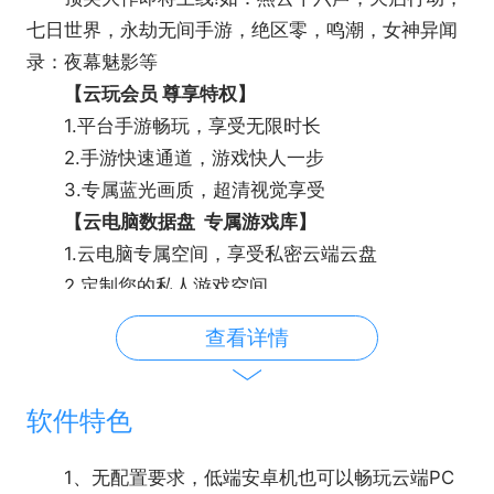
七日世界，永劫无间手游，绝区零，鸣潮，女神异闻
录：夜幕魅影等
【云玩会员 尊享特权】
1.平台手游畅玩，享受无限时长
2.手游快速通道，游戏快人一步
3.专属蓝光画质，超清视觉享受
【云电脑数据盘 专属游戏库】
1.云电脑专属空间，享受私密云端云盘
2.定制您的私人游戏空间
游戏平台优势：
查看详情
1免本地安装：所有操作均在云端完成，不耗设备
存储空间
2多平台支持：可多端畅玩，目前已支持移动端
软件特色
(安卓+iOS)、电脑和TV三大平台
3省资源：独有的优化技术和服务器资源，保证
1、无配置要求，低端安卓机也可以畅玩云端PC