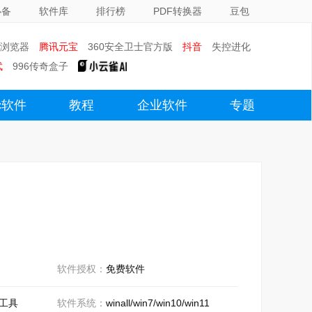
必备
软件库
排行榜
PDF转换器
豆包
0浏览器
腾讯元宝
360安全卫士官方版
抖音
失控进化
武
996传奇盒子
c软件
教程
企业软件
专题
软件授权：
免费软件
工具
软件系统：
winall/win7/win10/win11