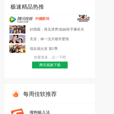
极速精品热推
好团圆：再见渣男!姐妹联手撕前夫
失笑：林一沈月都市爱情
现在就出发 第2季
想看更多，点一下吧
腾讯视频下载
每周佳软推荐
搜狗输入法