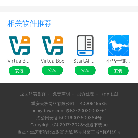
相关软件推荐
VirtualBox虚拟机
VirtualBox
StartAllBack
小马一键重装系统
安装
安装
安装
安装
返回M端首页
-
免责声明
-
投诉处理
-
app地图
重庆天极网络有限公司
4000615585
m.mydown.com 渝B2-20030003-61
渝公网安备 50019002500384号
Copyright (C) 2017-2023-极速下载pc
地址：重庆市渝北区财富大道15号财富二号A栋6楼9号