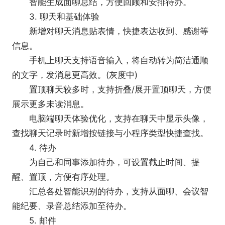
智能生成面聊总结，方便回顾和安排待办。
【企业微信软件作用】
3. 聊天和基础体验
1、企业身份校验
新增对聊天消息贴表情，快捷表达收到、感谢等
通过开放协议识别企业身份，企业员工通过企业
信息。
微信访问企业网页或小程序时可以免密码安全登录。
手机上聊天支持语音输入，将自动转为简洁通顺
2、应用与小程序
的文字，发消息更高效。(灰度中)
将企业已有的业务系统以应用或小程序的方式接
置顶聊天较多时，支持折叠/展开置顶聊天，方便
入企业微信，通过丰富的办公应用，提升办公效率。
展示更多未读消息。
3、消息收发通道
电脑端聊天体验优化，支持在聊天中显示头像，
调用消息收发接口，企业通知可快速触达员工，
查找聊天记录时新增按链接与小程序类型快捷查找。
也可以接收成员发来的消息，让信息传递更高效。
4. 待办
4、客户联系管理
为自己和同事添加待办，可设置截止时间、提
基于与微信的连接, 对客户、客户群、发表的朋
醒、置顶，方便有序处理。
友圈信息进行开发, 满足企业更个性化的管理需求。
汇总各处智能识别的待办，支持从面聊、会议智
5、基础应用服务
能纪要、录音总结添加至待办。
开放日程、会议等效率工具，与打卡、审批等办
5. 邮件