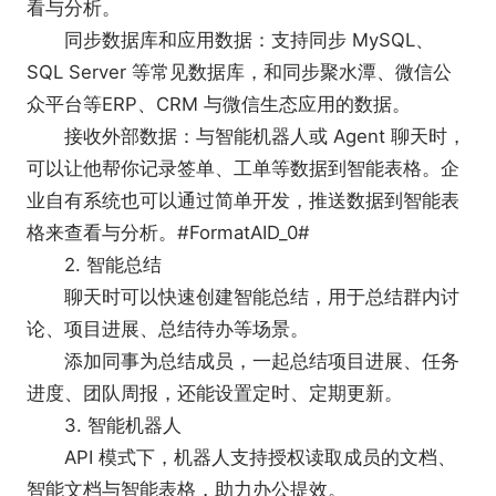
看与分析。
同步数据库和应用数据：支持同步 MySQL、
SQL Server 等常见数据库，和同步聚水潭、微信公
众平台等ERP、CRM 与微信生态应用的数据。
接收外部数据：与智能机器人或 Agent 聊天时，
【企业微信的私有部署】
可以让他帮你记录签单、工单等数据到智能表格。企
自主可控：数据以及计算服务可部署在企业自有
业自有系统也可以通过简单开发，推送数据到智能表
服务器上，实现自主可控。
格来查看与分析。#FormatAID_0#
安全合规：支持国家商用密码算法，通过国家信
2. 智能总结
息安全等级保护三级认证，协助企业建立安全合规体
聊天时可以快速创建智能总结，用于总结群内讨
系。
论、项目进展、总结待办等场景。
信创适配：服务端可部署在国产服务器以及操作
添加同事为总结成员，一起总结项目进展、任务
系统上，同时也支持Linux桌面端使用。
进度、团队周报，还能设置定时、定期更新。
部署成本低：机器资源消耗少，单台即可完成部
3. 智能机器人
署使用，且支持灵活弹性扩展，满足不同规模企业的
API 模式下，机器人支持授权读取成员的文档、
需求。
智能文档与智能表格，助力办公提效。