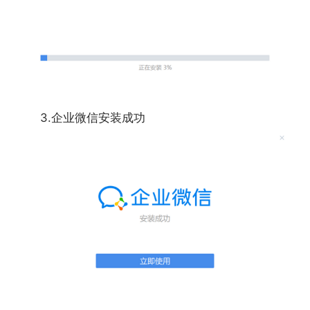
可达500人。
5、客户朋友圈：可将活动信息、产品动态、专
业知识等内容发表到客户的微信朋友圈，并与客户评
论互动。
6、小程序/企业支付：可在企业微信的工作台和
3.企业微信安装成功
聊天中使用小程序，发送小程序到聊天中;还可绑定微
信支付商户号，开通企业支付，向客户收款、向员工
报销。