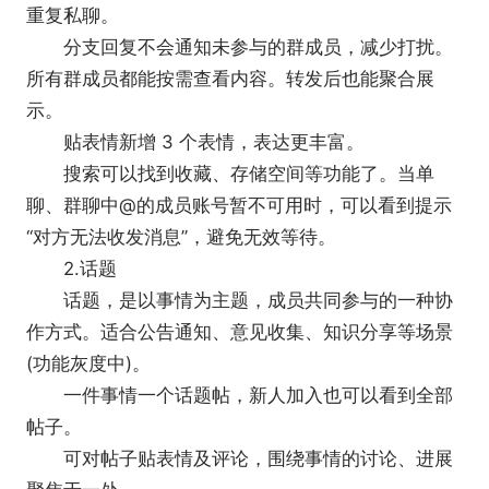
重复私聊。
分支回复不会通知未参与的群成员，减少打扰。
所有群成员都能按需查看内容。转发后也能聚合展
示。
11.公费电话
贴表情新增 3 个表情，表达更丰富。
企业统一付费，员工免费拨打，省去繁琐的话费
搜索可以找到收藏、存储空间等功能了。当单
报销流程。企业可统管理拨打记录及权限。注册可领
聊、群聊中@的成员账号暂不可用时，可以看到提示
取1000分钟免费时长。
“对方无法收发消息”，避免无效等待。
12.全局搜索
2.话题
可使用全局搜索查找聊天记录、文档、应用等内
话题，是以事情为主题，成员共同参与的一种协
容;支持添加各类筛选条件，搜索更高效。
作方式。适合公告通知、意见收集、知识分享等场景
【企业微信软件优势-内外协作】
(功能灰度中)。
文档：继承了腾讯文档丰富的编辑能力和稳定体
一件事情一个话题帖，新人加入也可以看到全部
验，还可以邀请同事、微信客户、上下游加入文档共
帖子。
同编辑查阅。
可对帖子贴表情及评论，围绕事情的讨论、进展
会议：延续了腾讯会议高清、稳定、流畅的开会