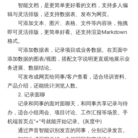
智能文档，是更简单更好看的文档，支持多人编
3、政务行业：居民群、政民朋友圈、居民上
辑与灵活排版，还支持数据表、发布为网页。
报、巡查上报
可添加文本、图片、表格、文件等内容块，拖拽
4、制造行业：上下游、设备巡检、客户联系、
即可灵活排版，更简单好看。还支持渲染Markdown
离职继承
格式。
5、餐饮行业：客户群、永不过期的群二维码、
可添加数据表，记录项目或业务数据。在页面中
客户联系
添加数据的图表/视图，搭配文字说明更直观地展示业
6、金融行业：服务会话合规存档、服务质量合
务进展、数据结论。
规审计、服务沟通安全管理、聊天敏感词
可发布成网页给同事/客户查看，适合培训资料、
产品介绍，还能统计浏览人数。
2. 记录面聊
记录和同事的面对面聊天，和同事共享记录与待
办，适合小组周会、项目讨论、工作汇报等场景。手
机端首页点“+”号就能开始记录。(灰度中)
通过声音智能识别发言的同事，分别记录发言。