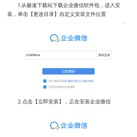
1.从极速下载站下载企业微信软件包，进入安
装，单击【更改目录】自定义安装文件位置
【企业微信软件亮点-连接微信】
1、微信客服：可在微信内、外各个场景接入微信
客服，提供一致的咨询体验，还能邀请微信用户添加
企业微信，升级为专属服务。
2、上下游：在上下游，你可以统一管理供应
商、经销商等业务伙伴的联系人，快速找人沟通;使用
文档、会议、日程、微盘等工具高效协作，跨企业共
享应用打通业务流程。
3、客户联系：添加客户的微信为好友，通过单
2.点击【立即安装】，正在安装企业微信
聊或群聊为客户提供服务。企业可查看并管理成员添
加的微信客户，对离职成员的客户再分配。
4、客户群：企业可查看并管理成员的客户群
聊、对离职成员管理的群聊再分配。客户群人数最高