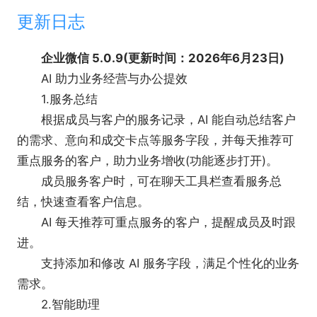
【企业微信功能介绍】
更新日志
1.高效的沟通方式
发出的消息可以查看对方的已读未读状态，沟通
企业微信 5.0.9(更新时间：2026年6月23日)
工作更高效。
AI 助力业务经营与办公提效
2.会议室
1.服务总结
一键通知参会在线预定会议室，人，开会更便
根据成员与客户的服务记录，AI 能自动总结客户
捷。管理员可灵活设置会议室预定规则，资源利用更
的需求、意向和成交卡点等服务字段，并每天推荐可
高效。
重点服务的客户，助力业务增收(功能逐步打开)。
成员服务客户时，可在聊天工具栏查看服务总
结，快速查看客户信息。
AI 每天推荐可重点服务的客户，提醒成员及时跟
进。
支持添加和修改 AI 服务字段，满足个性化的业务
需求。
2.智能助理