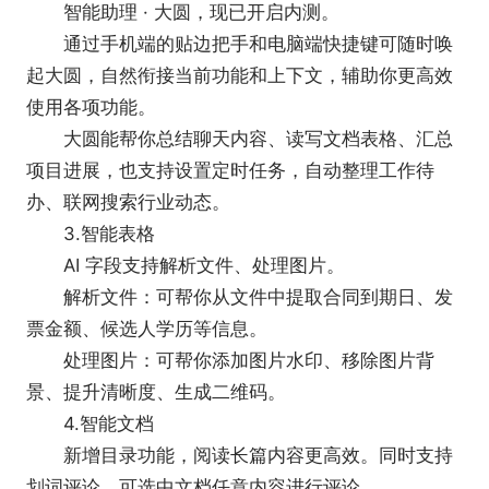
智能助理 · 大圆，现已开启内测。
3.通讯录管理
通过手机端的贴边把手和电脑端快捷键可随时唤
快速批量导入，统一管理;同事信息准确完善，方
起大圆，自然衔接当前功能和上下文，辅助你更高效
便查阅。
使用各项功能。
4.打卡
大圆能帮你总结聊天内容、读写文档表格、汇总
手机、考勤机均可打卡，结合审批单自动生成考
项目进展，也支持设置定时任务，自动整理工作待
勤报表。支持固定时间上下班、排班、自由上下班、
办、联网搜索行业动态。
外出打卡。
3.智能表格
5.收集表
AI 字段支持解析文件、处理图片。
成员可创建收集表，数据可同步到表格中分析;还
解析文件：可帮你从文件中提取合同到期日、发
可添加多种题型、设置跳转与定时重复，满足多样的
票金额、候选人学历等信息。
收集需求。
处理图片：可帮你添加图片水印、移除图片背
6.丰富的配置
景、提升清晰度、生成二维码。
可自定义员工资料、通讯录查看权限、隐藏特殊
4.智能文档
部门或成员、手机启动页Logo、宣传图、工作台宣传
新增目录功能，阅读长篇内容更高效。同时支持
栏。
划词评论，可选中文档任意内容进行评论。