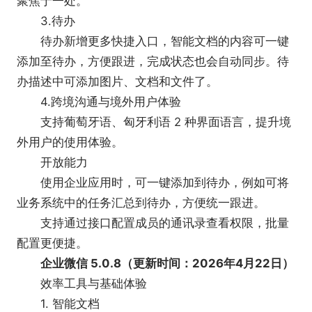
聚焦于一处。
体验，并集成屏幕共享、电子白板、主持会控、会议
3.待办
录制及纪要等功能。
待办新增更多快捷入口，智能文档的内容可一键
邮件：提供了更正式、更安全的工作邮件地址，
添加至待办，方便跟进，完成状态也会自动同步。待
可以方便地收发同事邮件;还支持对收发件人快捷发起
办描述中可添加图片、文档和文件了。
群聊，智能分类邮件。
4.跨境沟通与境外用户体验
日程：提供了高效组织会议和管理公共日历的能
支持葡萄牙语、匈牙利语 2 种界面语言，提升境
力，还可以邀请同事、微信客户、上下游一起参与日
外用户的使用体验。
程。
开放能力
微盘：灵活的权限配置和完善的企业管理能力，
使用企业应用时，可一键添加到待办，例如可将
与同事、微信客户、上下游实时共享工作资料，安全
业务系统中的任务汇总到待办，方便统一跟进。
又方便。
支持通过接口配置成员的通讯录查看权限，批量
【企业微信使用场景】
配置更便捷。
1、零售行业：客户联系、群管理工具、客户朋友
企业微信 5.0.8（更新时间：2026年4月22日）
圈、离职继承
效率工具与基础体验
2、教育行业：家长无需下载应用、班级群、通
1. 智能文档
知、作业、课外打卡、局校互联