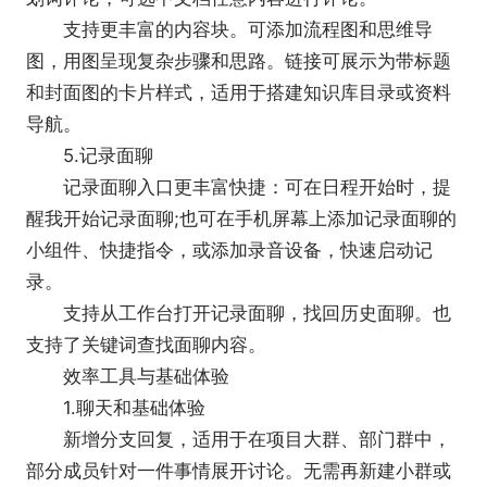
7.审批
支持更丰富的内容块。可添加流程图和思维导
在手机上就可以自定义审批模板，管理更方便。
图，用图呈现复杂步骤和思路。链接可展示为带标题
支持关联控件，可智能显示表单内容，流程更高效。
和封面图的卡片样式，适用于搭建知识库目录或资料
8.企业支付
导航。
提供完备的支付能力，企业可以向外部微信用户
5.记录面聊
收款与付款，也可向员工收付款或发送红包。
记录面聊入口更丰富快捷：可在日程开始时，提
9.可管理的群聊
醒我开始记录面聊;也可在手机屏幕上添加记录面聊的
可设置仅群主可管理群聊，设置群内禁言，发布
小组件、快捷指令，或添加录音设备，快速启动记
群公告。支持发起2000人群聊。
录。
10.汇报
支持从工作台打开记录面聊，找回历史面聊。也
员工通过日报、周报、月报汇报工作进展，管理
支持了关键词查找面聊内容。
者可在手机端方便的查看。
效率工具与基础体验
1.聊天和基础体验
新增分支回复，适用于在项目大群、部门群中，
部分成员针对一件事情展开讨论。无需再新建小群或