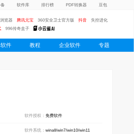
必备
软件库
排行榜
PDF转换器
豆包
0浏览器
腾讯元宝
360安全卫士官方版
抖音
失控进化
武
996传奇盒子
c软件
教程
企业软件
专题
软件授权：
免费软件
软件系统：
winall/win7/win10/win11