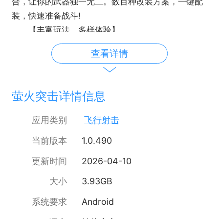
合，让你的武器独一无二。数百种改装方案，一键配
装，快速准备战斗!
【丰富玩法，多样体验】
摸金、竞技、俘虏、限时撤离，丰富的玩法给你
查看详情
带来不一样的战斗体验。单人探索或团队协作任你选
择，发挥你的实力，在不同的玩法中取得胜利!
【人性尽头，战场博弈】
萤火突击详情信息
在真实的战场中，没有永远的敌人。选择保留生
命，救助陌生者，与其成为队友，共同顺利撤离。被
应用类别
飞行射击
击倒后，发出求救信号公开坐标。你永远不知道下一
当前版本
1.0.490
个遇到的玩家是心怀鬼胎，还是乐于助人。
更新时间
2026-04-10
大小
3.93GB
系统要求
Android