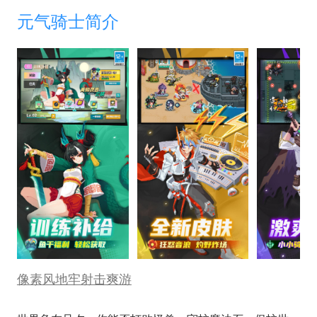
元气骑士简介
像素风地牢射击爽游