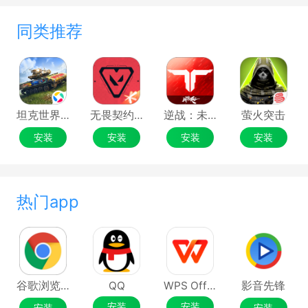
同类推荐
坦克世界闪击战
无畏契约：源能行动
逆战：未来
萤火突击
安装
安装
安装
安装
热门app
谷歌浏览器Google Chrome
QQ
WPS Office
影音先锋
安装
安装
安装
安装