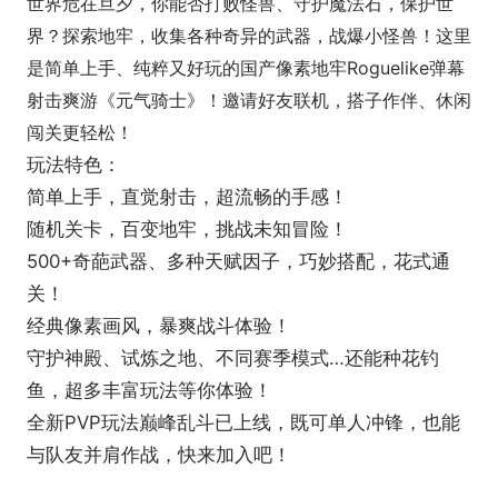
世界危在旦夕，你能否打败怪兽、守护魔法石，保护世
界？探索地牢，收集各种奇异的武器，战爆小怪兽！这里
是简单上手、纯粹又好玩的国产像素地牢Roguelike弹幕
射击爽游《元气骑士》！邀请好友联机，搭子作伴、休闲
闯关更轻松！
玩法特色：
简单上手，直觉射击，超流畅的手感！
随机关卡，百变地牢，挑战未知冒险！
500+奇葩武器、多种天赋因子，巧妙搭配，花式通
关！
经典像素画风，暴爽战斗体验！
守护神殿、试炼之地、不同赛季模式…还能种花钓
鱼，超多丰富玩法等你体验！
全新PVP玩法巅峰乱斗已上线，既可单人冲锋，也能
与队友并肩作战，快来加入吧！