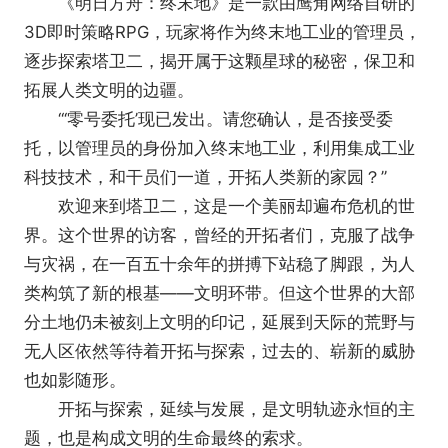
《明日方舟：终末地》是一款由鹰角网络自研的
3D即时策略RPG，玩家将作为终末地工业的管理员，
逐步探索塔卫二，揭开属于这颗星球的秘密，保卫和
拓展人类文明的边疆。
“‘零号委托’现已发出。请您确认，是否接受委
托，以管理员的身份加入终末地工业，利用集成工业
科技技术，和干员们一道，开拓人类新的家园？”
欢迎来到塔卫二，这是一个美丽却遍布危机的世
界。这个世界的访客，曾经的开拓者们，克服了战争
与灾祸，在一百五十余年的拼搏下站稳了脚跟，为人
类构筑了新的根基——文明环带。但这个世界的大部
分土地仍未被刻上文明的印记，延展到天际的荒野与
无人区依然等待着开拓与探索，过去的、崭新的威胁
也如影随形。
开拓与探索，延续与发展，是文明轨迹永恒的主
题，也是构成文明的生命最终的索求。