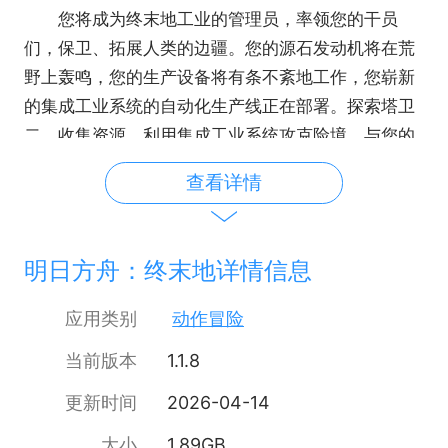
您将成为终末地工业的管理员，率领您的干员
们，保卫、拓展人类的边疆。您的源石发动机将在荒
野上轰鸣，您的生产设备将有条不紊地工作，您崭新
的集成工业系统的自动化生产线正在部署。探索塔卫
二，收集资源，利用集成工业系统攻克险境，与您的
同行者们一道，为人类建设更好的未来家园。
查看详情
在这片历尽沧桑，而又发生着崭新变化的大地
上，管理员，该做出您的选择了。
明日方舟：终末地详情信息
应用类别
动作冒险
当前版本
1.1.8
更新时间
2026-04-14
大小
1.89GB