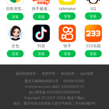
谷歌浏览器Google Chrome
快手极速版
talkmaker
QQ
安装
安装
安装
安装
豆包
抖音
快手
233乐园
安装
安装
安装
安装
返回M端首页
-
免责声明
-
投诉处理
-
app地图
重庆天极网络有限公司
4000615585
m.mydown.com 渝B2-20030003-61
渝公网安备 50019002500384号
Copyright (C) 2017-2023-极速下载pc
地址：重庆市渝北区财富大道15号财富二号A栋6楼9号