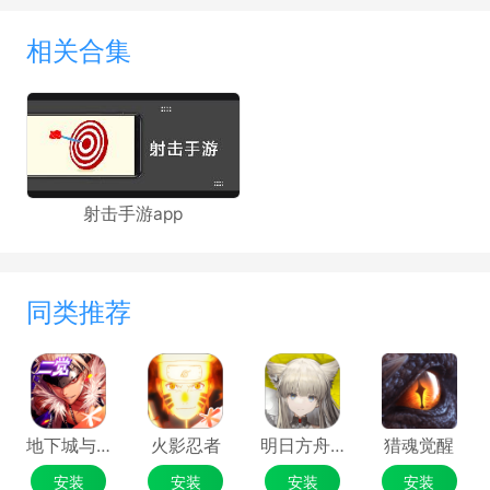
相关合集
射击手游app
同类推荐
地下城与勇士：起源
火影忍者
明日方舟：终末地
猎魂觉醒
安装
安装
安装
安装