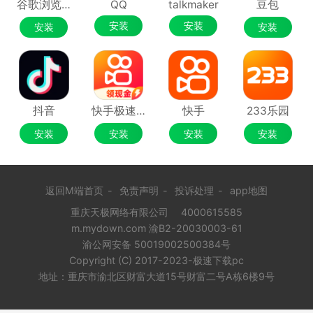
谷歌浏览器Google Chrome
QQ
talkmaker
豆包
安装
安装
安装
安装
抖音
快手极速版
快手
233乐园
安装
安装
安装
安装
返回M端首页
-
免责声明
-
投诉处理
-
app地图
重庆天极网络有限公司
4000615585
m.mydown.com 渝B2-20030003-61
渝公网安备 50019002500384号
Copyright (C) 2017-2023-极速下载pc
地址：重庆市渝北区财富大道15号财富二号A栋6楼9号