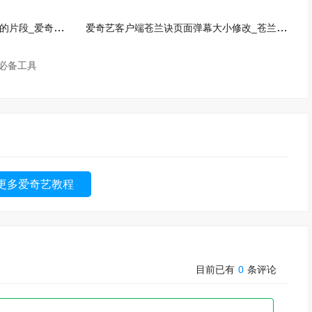
爱奇艺独播莲花楼如何只看成毅的片段_爱奇艺客户端只看TA功能使用技巧
爱奇艺客户端苍兰诀页面弹幕大小修改_苍兰诀弹幕减慢轨迹速度
必备工具
更多爱奇艺教程
目前已有
0
条评论