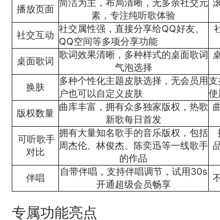
简洁为主，布局清晰，无多余社交元
播放页面
素，专注纯听歌体验
社交属性强，直接分享给QQ好友、
社交互动
QQ空间等多项分享功能
歌词效果清晰，多种样式的桌面歌词
桌面歌词
气泡选择
多种个性化主题皮肤选择，无会员用
支
换肤
户也可以自定义皮肤
使
曲库丰富，拥有众多独家版权，热歌
版权数量
新歌每日首发
拥有大量知名歌手的音乐版权，包括
可听歌手
周杰伦、林俊杰、陈奕迅等一线歌手
对比
的作品
自带伴唱，支持伴唱调节，试用30s
伴唱
开通超级会员畅享
专属功能亮点