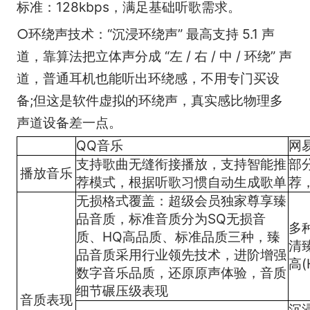
标准：128kbps，满足基础听歌需求。
○环绕声技术：“沉浸环绕声” 最高支持 5.1 声
道，靠算法把立体声分成 “左 / 右 / 中 / 环绕” 声
道，普通耳机也能听出环绕感，不用专门买设
备;但这是软件虚拟的环绕声，真实感比物理多
声道设备差一点。
QQ音乐
网
支持歌曲无缝衔接播放，支持智能推
部
播放音乐
荐模式，根据听歌习惯自动生成歌单
荐
无损格式覆盖：超级会员独家尊享臻
品音质，标准音质分为SQ无损音
多种
质、HQ高品质、标准品质三种，臻
清臻
品音质采用行业领先技术，进阶增强
高(
数字音乐品质，还原原声体验，音质
细节碾压级表现
音质表现
沉浸