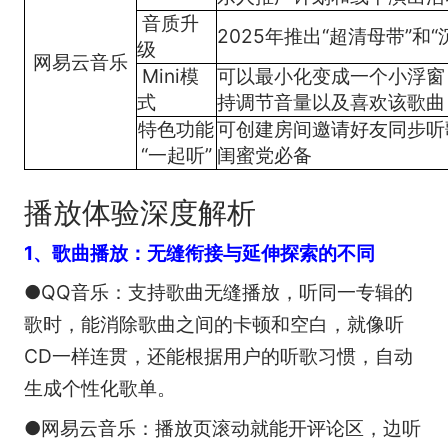
音质升
2025年推出“超清母带”和
级
网易云音乐
Mini模
可以最小化变成一个小浮窗
式
持调节音量以及喜欢该歌曲
特色功能
可创建房间邀请好友同步听
“一起听”
闺蜜党必备
播放体验深度解析
1、歌曲播放：无缝衔接与延伸探索的不同
●QQ音乐：支持歌曲无缝播放，听同一专辑的
歌时，能消除歌曲之间的卡顿和空白，就像听
CD一样连贯，还能根据用户的听歌习惯，自动
生成个性化歌单。
●网易云音乐：播放页滚动就能开评论区，边听