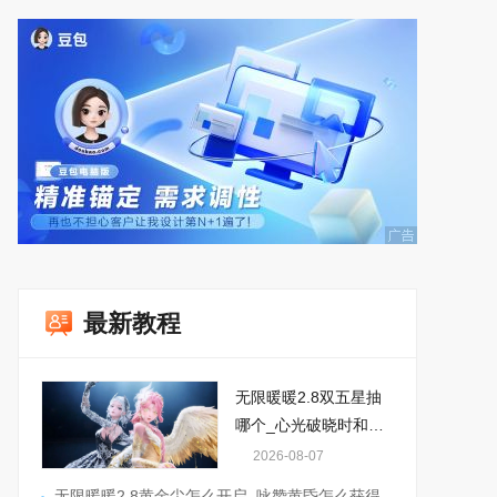
最新教程
无限暖暖2.8双五星抽
哪个_心光破晓时和白
夜长旋舞怎么选
2026-08-07
无限暖暖2.8黄金尘怎么开启_咏赞黄昏怎么获得