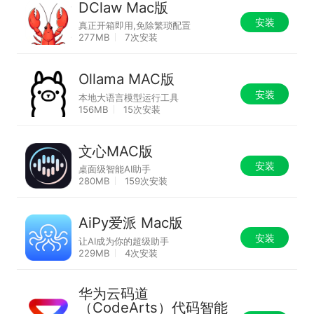
DClaw Mac版
安装
真正开箱即用,免除繁琐配置
277MB
7次安装
Ollama MAC版
安装
本地大语言模型运行工具
156MB
15次安装
文心MAC版
安装
桌面级智能AI助手
280MB
159次安装
AiPy爱派 Mac版
安装
让AI成为你的超级助手
229MB
4次安装
华为云码道
（CodeArts）代码智能