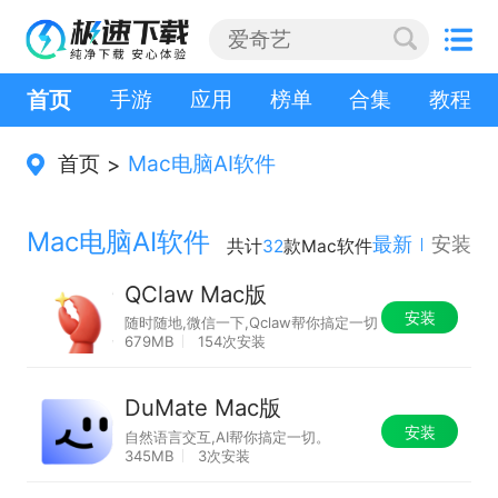
首页
手游
应用
榜单
合集
教程
首页
Mac电脑AI软件
>
Mac电脑AI软件
最新
安装
共计
32
款Mac软件
QClaw Mac版
安装
随时随地,微信一下,Qclaw帮你搞定一切
679MB
154次安装
DuMate Mac版
安装
自然语言交互,AI帮你搞定一切。
345MB
3次安装