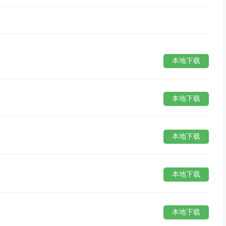
;
本地下载
本地下载
;
本地下载
本地下载
;
本地下载