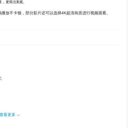
放，
更简洁美观。
畅播放不卡顿，部分影片还可以选择4K超清画质进行视频观看。
;
查看更多