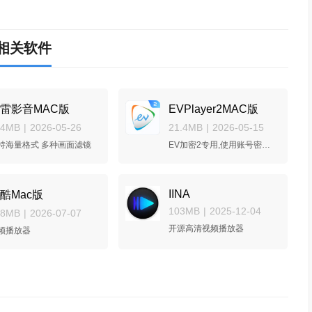
相关软件
雷影音MAC版
EVPlayer2MAC版
34MB
|
2026-05-26
21.4MB
|
2026-05-15
持海量格式 多种画面滤镜
EV加密2专用,使用账号密码登录即可在线观看加密视频的播放器
IINA
酷Mac版
103MB
|
2025-12-04
28MB
|
2026-07-07
开源高清视频播放器
频播放器