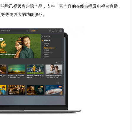
户推出的腾讯视频客户端产品，支持丰富内容的在线点播及电视台直播，
机等等更强大的功能服务。