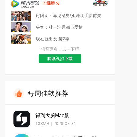
好团圆：再见渣男!姐妹联手撕前夫
失笑：林一沈月都市爱情
现在就出发 第2季
想看更多，点一下吧
腾讯视频下载
每周佳软推荐
得到大脑Mac版
133MB
|
2026-07-31