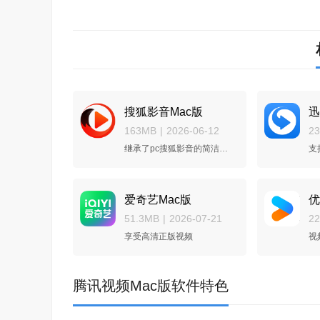
搜狐影音Mac版
迅
163MB
|
2026-06-12
2
继承了pc搜狐影音的简洁清晰界面
支
爱奇艺Mac版
优
51.3MB
|
2026-07-21
2
享受高清正版视频
视
腾讯视频Mac版软件特色