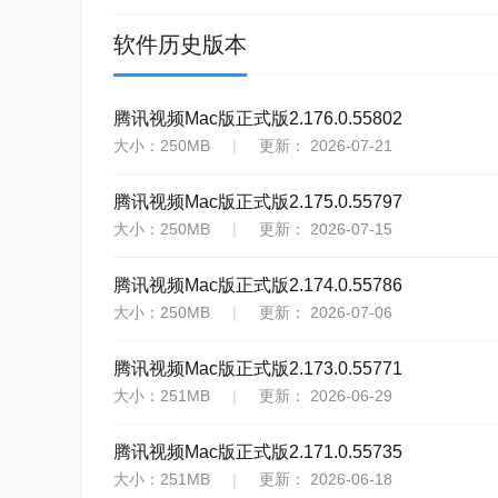
多窗口播放器灵活切换，一次满足您的多重观影需求
软件历史版本
轻松发影评，边追边评分享好剧;
近期热播好剧，升级观看体验更加;
腾讯视频Mac版正式版2.176.0.55802
腾讯视频Mac版 2.148.0.55373
大小：250MB
|
更新： 2026-07-21
长按方向右键开启倍速能力，让视频播放更便捷;
腾讯视频Mac版正式版2.175.0.55797
多窗口播放器灵活切换，一次满足您的多重观影需求
大小：250MB
|
更新： 2026-07-15
轻松发影评，边追边评分享好剧;
腾讯视频Mac版正式版2.174.0.55786
大小：250MB
|
更新： 2026-07-06
近期热播好剧，升级观看体验更加;
腾讯视频Mac版 2.146.0.55342
腾讯视频Mac版正式版2.173.0.55771
大小：251MB
|
更新： 2026-06-29
长按方向右键开启倍速能力，让视频播放更便捷;
多窗口播放器灵活切换，一次满足您的多重观影需求
腾讯视频Mac版正式版2.171.0.55735
大小：251MB
|
更新： 2026-06-18
轻松发影评，边追边评分享好剧;