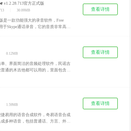
pe
v1.2.28.713官方正式版
查看详情
|
713
30.09MB
 Skype官方版是一款功能强大的录音软件，Free
ype官方版专用于Skype通话录音，它的音质非常高，
能记录下来并且软件还支持中文。
查看详情
|
0.12MB
简单、界面简洁的音频处理软件，民谣吉
般普通的木吉他都可以用的，里面包含很
音，调音很敏感，也很准确，非常好用的
查看详情
|
1.59MB
便捷易用的语音合成软件，奇易语音合成
换成多种语音，包括普通话、方言、外国
英语同音混读等功能，更重要还能媲美真