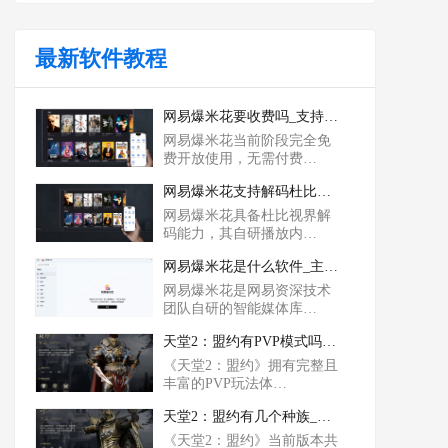
最新软件教程
网易爆米花要收费吗_支持nas使用吗
网易爆米花当前阶段完全免
费开放使用，无需付费…
网易爆米花支持解码杜比视界吗_支不支持杜比全景声
网易爆米花具备杜比视界解
码能力，其自研播放内…
网易爆米花是什么软件_主要功能有哪些
网易爆米花是网易资深技术
团队自研的智能媒体库…
天堂2：盟约有PVP模式吗_PVP哪个职业比较强
《天堂2：盟约》拥有完整且
丰富的PVP玩法体…
天堂2：盟约有几个种族_哪个种族强势
《天堂2：盟约》当前版本共