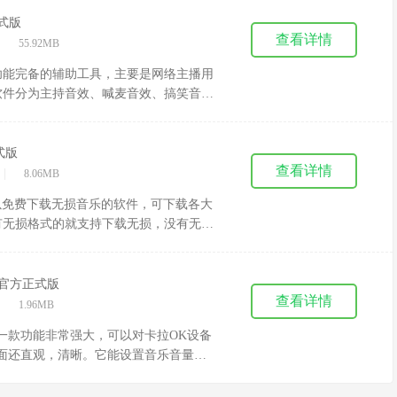
正式版
查看详情
|
55.92MB
功能完备的辅助工具，主要是网络主播用
软件分为主持音效、喊麦音效、搞笑音
播的朋友们，有没有好奇主播直播的时候
静相易音效辅助工具可以轻松达到这个效
式版
查看详情
|
8.06MB
版是一款可以免费下载无损音乐的软件，可下载各大
有无损格式的就支持下载无损，没有无损
且下载的时候，还可以选择音质，当然还
.3官方正式版
查看详情
|
1.96MB
版是一款功能非常强大，可以对卡拉OK设备
面还直观，清晰。它能设置音乐音量、
拥有极低的本底噪声，高品质的专业演唱
迎有需要此款工具的朋友们前来下载使用。