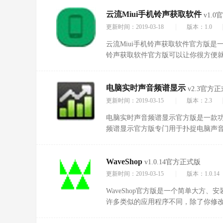
出各种动听的美妙音乐，适合休闲娱乐
云流Miui手机铃声获取软件
v1.
|
更新时间：2019-03-18
版本：1.0
云流Miui手机铃声获取软件官方版是
铃声获取软件官方版可以让你很方便就
键试听和下载，在mui上面下载过铃
Miui手机铃声获取软件，无需安装小
电脑实时声音频谱显示
的方便!
v2.3官方
|
更新时间：2019-03-15
版本：2.3
电脑实时声音频谱显示官方版是一款
频谱显示官方版专门用于扑捉电脑声
显示出来，欢迎下载使用。
WaveShop
v1.0.14官方正式版
|
更新时间：2019-03-15
版本：1.0.14
WaveShop官方版是一个简单大方、
许多类似的应用程序不同，除了你修改过
理的作品其它部分不会改变，将保持