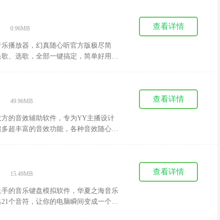
查看详情
|
0.96MB
音乐播放器，幻真随心听官方版极尽简
换歌、选歌，全部一键搞定，简单好用，
吧!
查看详情
|
49.96MB
方的音效辅助软件，专为YY主播设计
超多超丰富的音效功能，各种音效随心添
玩YY的玩家可以试试这款网络主播音
查看详情
|
15.49MB
上手的音乐键盘模拟软件，华夏之海音乐
21个音符，让你的电脑瞬间变成一个乐
作简单，你只需要通过按键组合便可弹奏