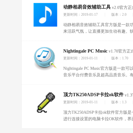
动静相易音效辅助工具
v2.0官方
|
更新时间：2019-01-17
版本：2.0
动静相易音效辅助工具官方版是一款
来活跃气氛，让直播更加生动有趣。
效、游戏音效及生活音效，经常看直
那些掌声，欢呼声从哪里来的呢，动
Nightingale PC Music
果。
v1.70官方正
|
更新时间：2019-01-11
版本：1.70
Nightingale PC Music官方
音乐平台付费音乐及超高品质音乐。
格式的则按照最好音质版本下载。而
可以试听。
顶力TK250ADSP卡拉ok软件
v1
|
更新时间：2019-01-11
版本：1.3
顶力TK250ADSP卡拉ok软件官方
进行连接设置的电脑卡拉OK软件，界
音乐平衡、效果比例、音乐变调等，
效果(混响，回声，混响+回声)，欢