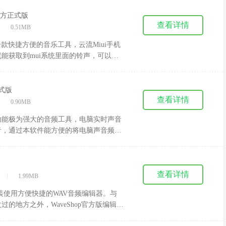
，也可进行学习练习!
0官方正式版
查看详情
|
0.51MB
一款快捷方便的音乐工具，云流Miui手机
能获取到mui系统里面的铃声，可以一
声的用户都会觉得很麻烦，用这款云流
米桌面，可以直接获取到mui铃声。非常
正式版
查看详情
|
0.90MB
功能极为强大的音频工具，电脑实时声音
音，通过本软件能方便的将电脑声音频谱
查看详情
|
1.99MB
安装使用方便快捷的WAV音频编辑器。与
的地方之外，WaveShop官方版编辑处
原样。