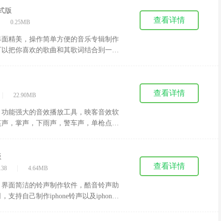
正式版
查看详情
|
0.25MB
界面精美，操作简单方便的音乐专辑制作
可以把你喜欢的歌曲和其歌词结合到一
用，有需要的朋友欢迎下载使用。
查看详情
|
22.90MB
，功能强大的音效播放工具，映客音效软
笑声，掌声，下雨声，警车声，单枪点射
跟观众们欢乐的互动，更能增加你直播间
版
查看详情
|
138
4.64MB
、界面简洁的铃声制作软件，酷音铃声助
自己制作iphone铃声以及iphone