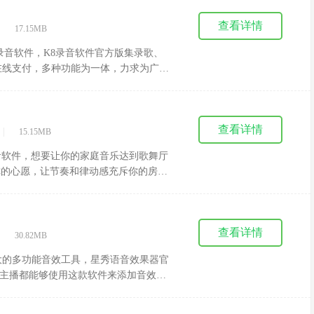
查看详情
|
17.15MB
录音软件，K8录音软件官方版集录歌、
在线支付，多种功能为一体，力求为广大
入门轻松简便，不管之前有无录音软件使
，从K8开始!
查看详情
|
15.15MB
混音软件，想要让你的家庭音乐达到歌舞厅
成你的心愿，让节奏和律动感充斥你的房
前。
查看详情
|
30.82MB
大的多功能音效工具，星秀语音效果器官
台的主播都能够使用这款软件来添加音效，
声音非常逼真，欢迎下载使用!