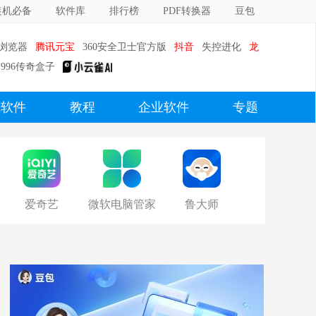
装机必备
软件库
排行榜
PDF转换器
豆包
0浏览器
腾讯元宝
360安全卫士官方版
抖音
失控进化
龙
996传奇盒子
c软件
教程
企业软件
专题
爱奇艺
微软电脑管家
鲁大师