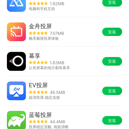
安装
1.92MB
电脑和手机互投
金舟投屏
安装
7.07MB
畅享极致投屏体验
幕享
安装
1.83MB
让有屏幕的地方都有幕享
EV投屏
安装
46.5MB
超清投屏,稳定连接
蓝莓投屏
安装
44.4MB
投屏稳定流畅, 画面清晰