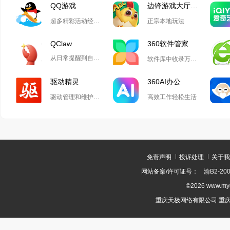
QQ游戏
边锋游戏大厅掼蛋
超多精彩活动经典玩法尽在QQ游戏
正宗本地玩法
QClaw
360软件管家
从日常提醒到自动化开发,Qclaw解锁无限可能
软件库中收录万款正版软件
驱动精灵
360AI办公
驱动管理和维护工具
高效工作轻松生活
免责声明
投诉处理
关于我
网站备案/许可证号：
渝B2-200
©2026 www.m
重庆天极网络有限公司 重庆