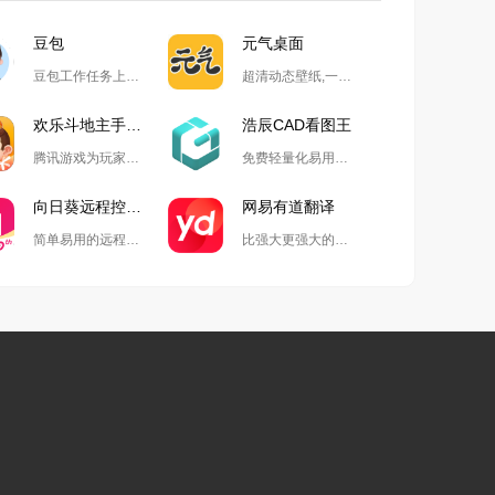
豆包
元气桌面
豆包工作任务上线,开启自动化高效办公
超清动态壁纸,一键整理桌面
欢乐斗地主手游电脑版
浩辰CAD看图王
腾讯游戏为玩家精心打造的国民级斗地主游戏
免费轻量化易用的2D&3D一体软件
向日葵远程控制软件
网易有道翻译
简单易用的远程协助工具
比强大更强大的翻译生产力工具