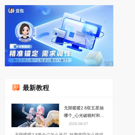
最新教程
无限暖暖2.8双五星抽
哪个_心光破晓时和白
夜长旋舞怎么选
2026-08-07
无限暖暖2.8黄金尘怎么开启_咏赞黄昏怎么获得