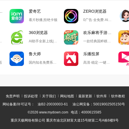
游戏大厅掼蛋
爱奇艺
ZERO浏览器
看片秒播,拒绝卡顿
0广告·全免费·AI搜索·极简设计
360浏览器
欢乐麻将手游电脑版
录万款正版软件
AI助手全新上线|全新chromium122内核|安全防护|丰富内置功能
一款经典国粹棋牌游戏
鲁大师
乐播投屏
活
国内知名免费系统工具软件
高清·稳定·一键投屏,无需数据线,不同网络也可轻松投屏
免责声明
投诉处理
关于我们
网站地图
最新更新
软件库
软件教程
网站备案/许可证号：
渝B2-20030003-61
渝公网安备：50019002505150号
©2026 www.mydown.com 电话：4000615585
重庆天极网络有限公司 重庆市渝北区财富大道15号财富二号A栋6楼9号