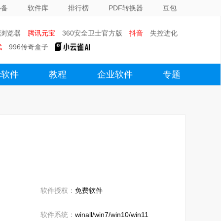
必备
软件库
排行榜
PDF转换器
豆包
0浏览器
腾讯元宝
360安全卫士官方版
抖音
失控进化
武
996传奇盒子
c软件
教程
企业软件
专题
软件授权：
免费软件
软件系统：
winall/win7/win10/win11