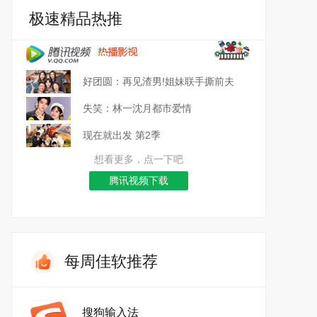
极速精品热推
好团圆：再见渣男!姐妹联手撕前夫
失笑：林一沈月都市爱情
现在就出发 第2季
想看更多，点一下吧
腾讯视频下载
每周佳软推荐
搜狗输入法