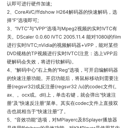
认即可进行硬件加速;
软件对比
2、CoreAVC/ffdshow H264解码器的快速解码，选
完美解码对比终极解码，这两款软件有什么不同之处?
择“F”选项即可;
完美者解码
是一款能实现各种流行视频、HDTV回放
3、“IVTC”与“VPP”选项与Mpeg2视频的实时IVTC有
及编码的全能型影音解码包，自带 Media Player
关。DScaler 0.0.60 IVTC 2005.11.4 能对1080i的film
Classic、KMPlayer、BSPlayer 三款流行播放器，支
进行实时IVTC;nVidia的视频解码器+VPP，能对某些
持简、英语言平台下安装，能播放AVI、VCD、DVD、
DVD规格的TP视频进行实时IVTC(注意：选上VPP后
MPG、MP4、RMVB、TS、TP、EVO、M2TS、
硬解码会失效，将进行软解码)。
MKV、OGM、MOV、SCM、 CSF、FLV等众多种格
4、“解码中心”右上角的“Reg”选项，可开启编解码器
式的影音文件。
的快速注册功能。开启功能后，将鼠标移动到需要注
完美解码用户评价：
册(regsvr32)或反注册(regsvr32 /u)的codec文件(。
完美解码设置也很简单，如果作者增加高级设置就好
ax、。ocx或。dll)上，单击右键，就会弹出“快速注
了，高清设置这点不及终极解码专业。而且某些机型
册”及“快速反注册”菜单。其实在codec文件上直接双
上高清播放死机，网上有提到，没测试过。有些损坏
击也就相当于“快速注册”了。
的RM文件完美能播放不黑屏，版本更新比较快，随时
5、“音效功能”选项，对MPlayerc及BSplayer播放器
修正BUG!