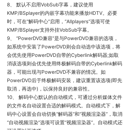
题。
8、 默认不启用VobSub字幕，建议使用
缺点：某些损坏的RM文件播放出现黑屏，版本更新相
KMP/BSplayer的内嵌字幕功能来播放HDTV。必要
对较慢!
时，可在“解码中心”启用，“Allplayers”选项可使
总结
：推荐有硬件高清显卡的用终极解码，以前的老
KMP/BSplayer支持外挂VobSub字幕。
机就用完美解码吧。
9、 “PowerDVD兼容”是与PowerDVD兼容的选项，
如系统中安装了PowerDVD则会自动选中该选项，将
会优先使用PowerDVD自带的Cyberlink解码器;如取
消该选项则会优先使用终极解码自带的Cyberlink解码
器，可能出现与PowerDVD不兼容的情况。如
PowerDVD后于终极解码安装，建议重置该选项(即先
取消，再选中)，以保持良好的兼容性。
10、 解码中心默认的自动模式，可通过分析媒体文件
的文件名自动设置合适的解码模式。自动模式下，解
码中心设置会自动切换“解码器”和“视频渲染器”，取消
“自动视频渲染”选项可设置“视频渲染器”。自动模式还