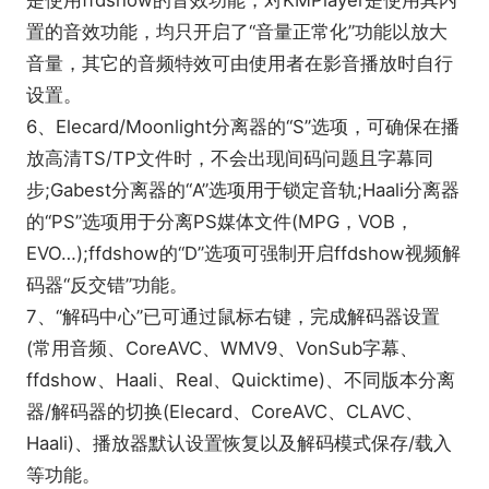
是使用ffdshow的音效功能，对KMPlayer是使用其内
缺点：一些高清视频在完美解码上不能正常播放。
置的音效功能，均只开启了“音量正常化”功能以放大
终极解码
是一款全能型、高度集成的解码包，自带三
音量，其它的音频特效可由使用者在影音播放时自行
种流行播放器(mpc/kmp/bsp)并对wmp提供良好支
设置。
持，可在简、繁、英3种语言平台下实现各种流行视
6、Elecard/Moonlight分离器的“S”选项，可确保在播
频音频的完美回放及编码功能，使用微软系统自带的
放高清TS/TP文件时，不会出现间码问题且字幕同
WMP播放器也能播放绝大多数音视频文件，dvd视频
步;Gabest分离器的“A”选项用于锁定音轨;Haali分离器
解码器部分支持windvd视频格式，能解码大部分dvd
的“PS”选项用于分离PS媒体文件(MPG，VOB，
视频。
EVO…);ffdshow的“D”选项可强制开启ffdshow视频解
终极解码用户评价：
码器“反交错”功能。
我一直用终极解码，安装完成后，如果比较菜，无需
7、“解码中心”已可通过鼠标右键，完成解码器设置
设置也可以直接用，没什么格式不能流畅播放的。硬
(常用音频、CoreAVC、WMV9、VonSub字幕、
件高清解码的，部分设置不要用默认，当然如果你
ffdshow、Haali、Real、Quicktime)、不同版本分离
CPU够好，不在乎占用高。高清方面比完美强。还有
器/解码器的切换(Elecard、CoreAVC、CLAVC、
终极解码解码器众多，可以选择最适合自己电脑的，
Haali)、播放器默认设置恢复以及解码模式保存/载入
达到占用资源最低。基本解决了不同播放器的兼容问
等功能。