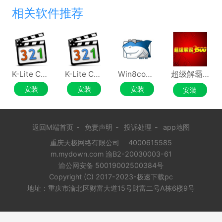
相关软件推荐
K-Lite Codec Pack Full
K-Lite Codec Pack Update
Win8codecs
超级解霸 3500
安装
安装
安装
安装
返回M端首页
-
免责声明
-
投诉处理
-
app地图
重庆天极网络有限公司
4000615585
m.mydown.com 渝B2-20030003-61
渝公网安备 50019002500384号
Copyright (C) 2017-2023-极速下载pc
地址：重庆市渝北区财富大道15号财富二号A栋6楼9号