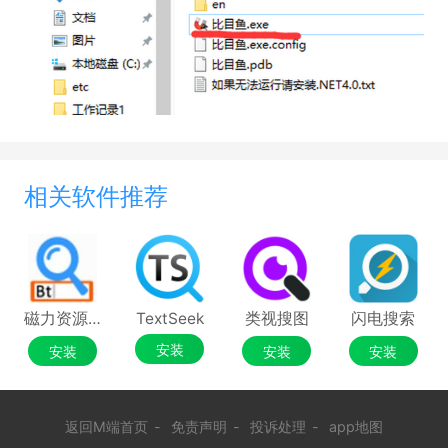
相关软件推荐
磁力资源搜索助手
TextSeek
类视搜图
闪电搜索
安装
安装
安装
安装
返回M端首页
-
免责声明
-
投诉处理
-
app地图