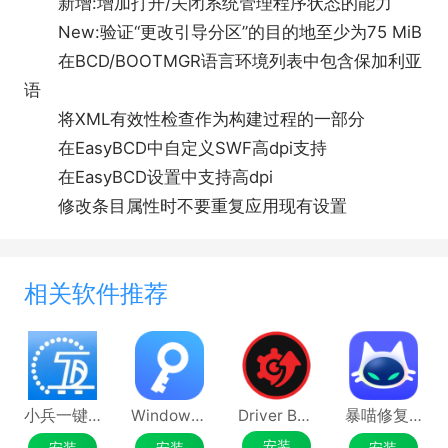
新增:增加打开/关闭系统管理程序状态的能力
New:验证“更改引导分区”的目的地至少为75 MiB
在BCD/BOOTMGR语言环境列表中包含保加利亚
语
将XML有效性检查作为构建过程的一部分
在EasyBCD中自定义SWF高dpi支持
在EasyBCD设置中支持高dpi
修改条目属性时不要重复应用现有设置
相关软件推荐
小兵一键重装系统
Windows正版激活
Driver Booster
暴喵修复匠
安装
安装
安装
安装