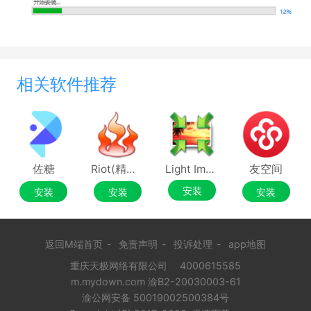
相关软件推荐
佐糖
Riot(精准优化图像大小)
Light Image Resizer
友空间
安装
安装
安装
安装
返回M端首页
-
免责声明
-
投诉处理
-
app地图
重庆天极网络有限公司
4000615585
m.mydown.com 渝B2-20030003-61
渝公网安备 50019002500384号