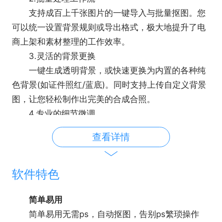
支持成百上千张图片的一键导入与批量抠图。您
可以统一设置背景规则或导出格式，极大地提升了电
商上架和素材整理的工作效率。
3.灵活的背景更换
一键生成透明背景，或快速更换为内置的各种纯
色背景(如证件照红/蓝底)。同时支持上传自定义背景
图，让您轻松制作出完美的合成合照。
4.专业的细节微调
提供简单的修复与擦除工具，方便在自动抠图的
查看详情
基础上进行个性化润色。确保在任何光照和复杂度
下，输出的图片都保持卓越的边缘质感。
软件特色
简单易用
简单易用无需ps，自动抠图，告别ps繁琐操作