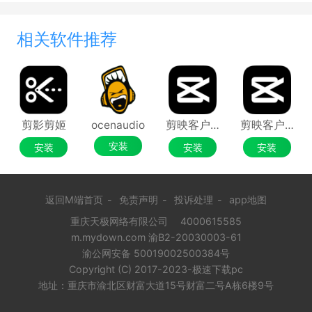
相关软件推荐
剪影剪姬
ocenaudio
剪映客户端
剪映客户端个人版
安装
安装
安装
安装
返回M端首页
-
免责声明
-
投诉处理
-
app地图
重庆天极网络有限公司
4000615585
m.mydown.com 渝B2-20030003-61
渝公网安备 50019002500384号
Copyright (C) 2017-2023-极速下载pc
地址：重庆市渝北区财富大道15号财富二号A栋6楼9号